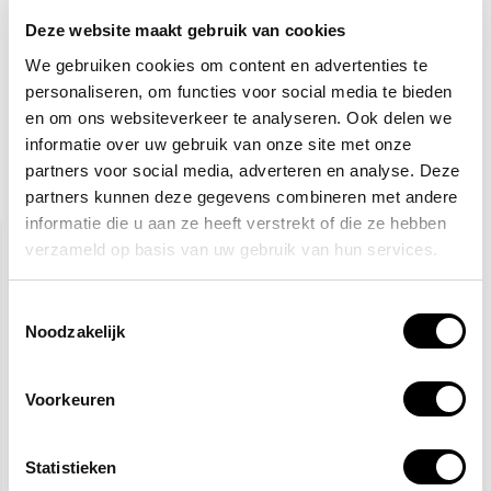
4,28
Je bespaart:
(20% Korting)
Deze website maakt gebruik van cookies
Totaalbedrag:
17,63
We gebruiken cookies om content en advertenties te
Toevoegen aan winkelwagen
personaliseren, om functies voor social media te bieden
en om ons websiteverkeer te analyseren. Ook delen we
informatie over uw gebruik van onze site met onze
partners voor social media, adverteren en analyse. Deze
Gerelateerde producten
partners kunnen deze gegevens combineren met andere
informatie die u aan ze heeft verstrekt of die ze hebben
verzameld op basis van uw gebruik van hun services.
Toestemmingsselectie
Noodzakelijk
Voorkeuren
Veiligheidsschoenen S3
Gele hesjes 25-pack
Statistieken