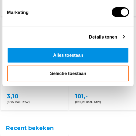
27,50
89,95
115,-
(33,28 Incl. btw)
(108,84 Incl. btw)
Marketing
Details tonen
Alles toestaan
Selectie toestaan
PSP
BHV hesje oranje - 25
werkhandschoenen
hesjes
3,10
101,-
(3,75 Incl. btw)
(122,21 Incl. btw)
Recent bekeken