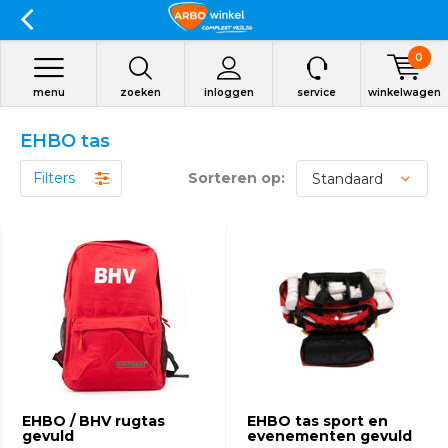
0
menu
zoeken
inloggen
service
winkelwagen
EHBO tas
Filters
Sorteren op:
EHBO / BHV rugtas
EHBO tas sport en
gevuld
evenementen gevuld