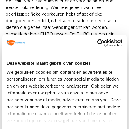
geschikt voor elke hulpverlener en voor de algemene
eerste hulp verlening. Wanneer je een wat meer
bedrijfsspecifieke voorkeuren hebt of specifieke
doelgroep behandeld, is het aan te raden om een tas te
kiezen die geheel naar wens ingericht kan worden,
namelijk de lege EHBO tassen. De EHBO tas leeg zijn
geheel naar wens in te richten met specifieke
zorgbehoeften voor jouw doeleinde.
Dit biedt de mogelijkheid om de tas zo in te richten dat je
Deze website maakt gebruik van cookies
altijd de juiste materialen bij de hand hebt die jij als
We gebruiken cookies om content en advertenties te
zorgverlener of hulpverlener het meest gebruikt. Dit is
personaliseren, om functies voor social media te bieden
met name van belang voor bepaalde bedrijfsrisico’s en
en om ons websiteverkeer te analyseren. Ook delen we
veel voorkomende ongelukken op locaties. Een volledig
informatie over uw gebruik van onze site met onze
afgestemd de tas kan dus vele voordelen opleveren.
partners voor social media, adverteren en analyse. Deze
Zowel de gevulde als de lege tassen zijn van alle
partners kunnen deze gegevens combineren met andere
gemakken voorzien in. De tassen hebben handige vakjes
en riempjes waardoor je eenvoudig structuur aan kunt
informatie die u aan ze heeft verstrekt of die ze hebben
brengen en een goed overzicht houdt van wat er zoal
verzameld op basis van uw gebruik van hun services.
beschikbaar is en wat moet worden bijgevuld. Ook zijn de