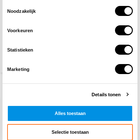
Toestemmingsselectie
Noodzakelijk
Voorkeuren
Veiligheidspet high
visibility
Statistieken
7,70
(9,32 Incl. btw)
Marketing
Recent bekeken
Details tonen
Alles toestaan
Selectie toestaan