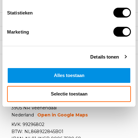
Meer informatie
Statistieken
Klantenservice
Marketing
Mijn account
Categorieën
Details tonen
Contact
Alles toestaan
Arbowinkel B.V.
Selectie toestaan
Kazemat 4
3905 NR Veenendaal
Nederland
Open in Google Maps
KVK: 99296802
BTW: NL868922845B01