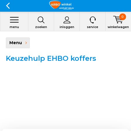
0
menu
zoeken
inloggen
service
winkelwagen
Menu
Keuzehulp EHBO koffers