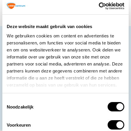
Deze website maakt gebruik van cookies
We gebruiken cookies om content en advertenties te
Neem contact op
personaliseren, om functies voor social media te bieden
Ons klantenservice staat voor je klaar.
en om ons websiteverkeer te analyseren. Ook delen we
informatie over uw gebruik van onze site met onze
Volg ons
partners voor social media, adverteren en analyse. Deze
partners kunnen deze gegevens combineren met andere
informatie die u aan ze heeft verstrekt of die ze hebben
verzameld op basis van uw gebruik van hun services.
Ontvang de nieuwste aanbiedingen en
promoties
Toestemmingsselectie
Noodzakelijk
Abonneer
* Lees hier de wettelijke beperkingen
Voorkeuren