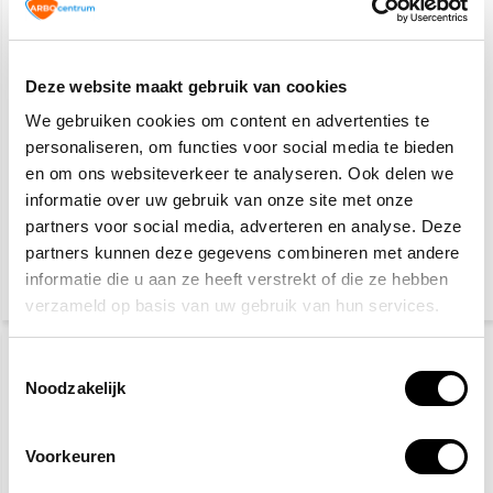
Deze website maakt gebruik van cookies
We gebruiken cookies om content en advertenties te
personaliseren, om functies voor social media te bieden
en om ons websiteverkeer te analyseren. Ook delen we
Veiligheidsschoenen S3
Gele hesjes 25-pack
informatie over uw gebruik van onze site met onze
partners voor social media, adverteren en analyse. Deze
partners kunnen deze gegevens combineren met andere
27,50
89,95
115,-
informatie die u aan ze heeft verstrekt of die ze hebben
(33,28 Incl. btw)
(108,84 Incl. btw)
verzameld op basis van uw gebruik van hun services.
Toestemmingsselectie
Noodzakelijk
Voorkeuren