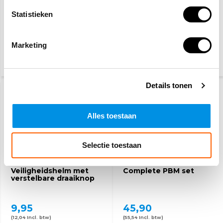
Statistieken
Veiligheidshelm/bouwhelm
DIY/Werkplaats
verplicht pictogram
veiligheidspakket
Marketing
5,60
28,10
32,50
(6,78 Incl. btw)
(34,- Incl. btw)
Details tonen
Alles toestaan
Selectie toestaan
Veiligheidshelm met
Complete PBM set
verstelbare draaiknop
9,95
45,90
(12,04 Incl. btw)
(55,54 Incl. btw)