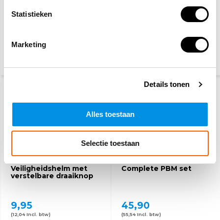
Statistieken
Veiligheidshelm/bouwhelm
DIY/Werkplaats
verplicht pictogram
veiligheidspakket
Marketing
5,60
28,10
32,50
(6,78 Incl. btw)
(34,- Incl. btw)
Details tonen
Alles toestaan
Selectie toestaan
Veiligheidshelm met
Complete PBM set
verstelbare draaiknop
9,95
45,90
(12,04 Incl. btw)
(55,54 Incl. btw)