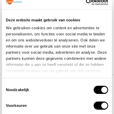
Deze website maakt gebruik van cookies
We gebruiken cookies om content en advertenties te
personaliseren, om functies voor social media te bieden
en om ons websiteverkeer te analyseren. Ook delen we
Veiligheidsschoenen S3
Gele hesjes 25-pack
informatie over uw gebruik van onze site met onze
partners voor social media, adverteren en analyse. Deze
partners kunnen deze gegevens combineren met andere
27,50
89,95
115,-
informatie die u aan ze heeft verstrekt of die ze hebben
(33,28 Incl. btw)
(108,84 Incl. btw)
verzameld op basis van uw gebruik van hun services.
Toestemmingsselectie
Noodzakelijk
Voorkeuren