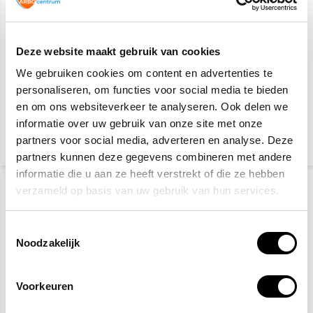
Deze website maakt gebruik van cookies
We gebruiken cookies om content en advertenties te
Veiligheidsschoenen S3
Gele hesjes 25-pack
personaliseren, om functies voor social media te bieden
en om ons websiteverkeer te analyseren. Ook delen we
informatie over uw gebruik van onze site met onze
27,50
89,95
115,-
partners voor social media, adverteren en analyse. Deze
(33,28 Incl. btw)
(108,84 Incl. btw)
partners kunnen deze gegevens combineren met andere
informatie die u aan ze heeft verstrekt of die ze hebben
verzameld op basis van uw gebruik van hun services.
Toestemmingsselectie
Noodzakelijk
Voorkeuren
Veiligheidshelm/bouwhelm
DIY/Werkplaats
verplicht pictogram
veiligheidspakket