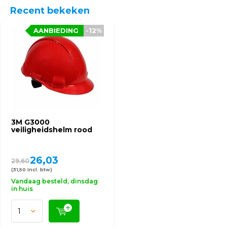
Recent bekeken
AANBIEDING
-12%
3M G3000
veiligheidshelm rood
26,03
29,60
(31,50 Incl. btw)
Vandaag besteld, dinsdag
in huis