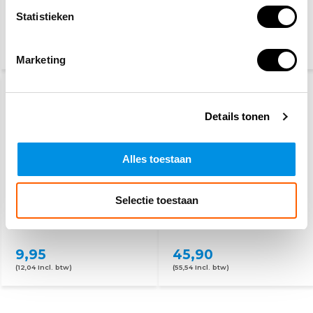
Statistieken
5,60
28,10
32,50
(6,78 Incl. btw)
(34,- Incl. btw)
Marketing
Details tonen
Alles toestaan
Selectie toestaan
Veiligheidshelm met
Complete PBM set
verstelbare draaiknop
9,95
45,90
(12,04 Incl. btw)
(55,54 Incl. btw)