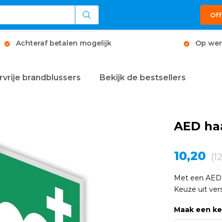
Off
Achteraf betalen mogelijk
Op wer
rvrije brandblussers
Bekijk de bestsellers
AED ha
10,20
(1
Met een AED h
Keuze uit ver
Maak een k