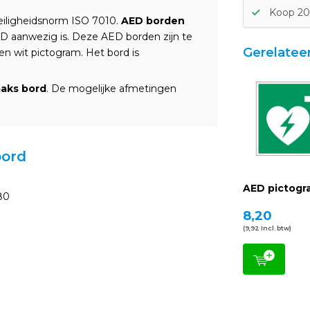
Koop 20 
eiligheidsnorm ISO 7010.
AED borden
ED aanwezig is. Deze AED borden zijn te
Gerelatee
en wit pictogram.
Het bord is
aks bord
. De mogelijke afmetingen
bord
AED pictogr
80
8,20
(9,92 Incl. btw)