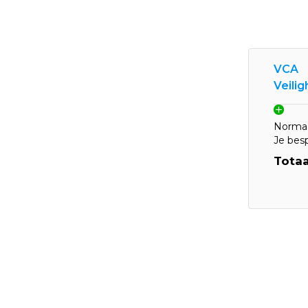
VCA
Veili
Normaa
Je bes
Totaa