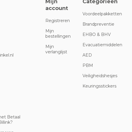
Mijn
Categorieën
account
Voordeelpakketten
Registreren
Brandpreventie
Mijn
EHBO & BHV
bestellingen
Evacuatiemiddelen
Mijn
verlanglijst
nkel.nl
AED
PBM
Veiligheidshesjes
Keuringsstickers
met Betaal
illink?