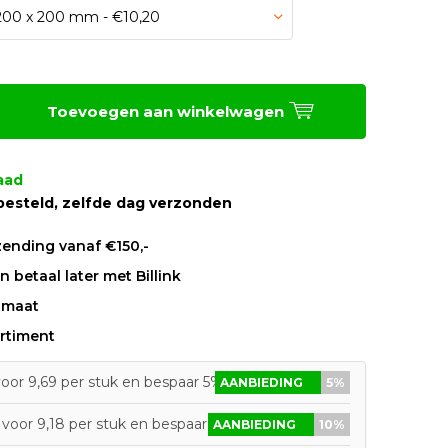
Toevoegen aan winkelwagen
aad
besteld, zelfde dag verzonden
zending vanaf €150,-
 betaal later met Billink
 maat
rtiment
oor 9,69 per stuk en bespaar 5%
AANBIEDING
5%
voor 9,18 per stuk en bespaar 10%
AANBIEDING
10%