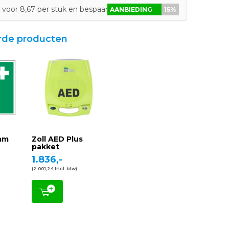
voor 8,67 per stuk en bespaar 15%
AANBIEDING
15%
rde producten
am
Zoll AED Plus
pakket
1.836,-
(2.001,24 Incl. btw)