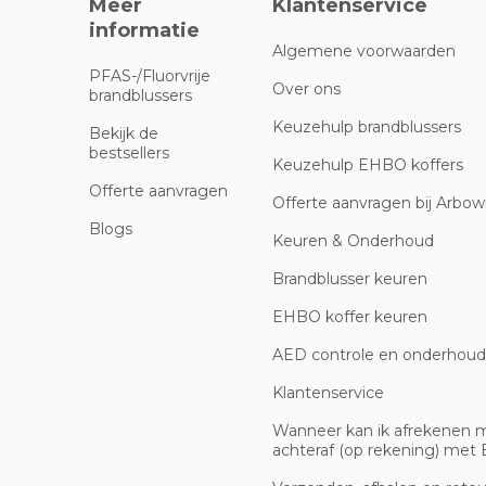
Meer
Klantenservice
informatie
Algemene voorwaarden
PFAS-/Fluorvrije
Over ons
brandblussers
Keuzehulp brandblussers
Bekijk de
bestsellers
Keuzehulp EHBO koffers
Offerte aanvragen
Offerte aanvragen bij Arbowi
Blogs
Keuren & Onderhoud
Brandblusser keuren
EHBO koffer keuren
AED controle en onderhoud
Klantenservice
Wanneer kan ik afrekenen 
achteraf (op rekening) met B