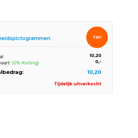
TIP!
gheidspictogrammen
10,20
l:
0,-
paart:
(0% Korting)
lbedrag:
10,20
Tijdelijk uitverkocht