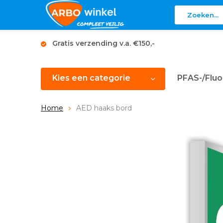
Gratis verzending v.a. €150,-
Kies een categorie
PFAS-/Fluo
Home
AED haaks bord