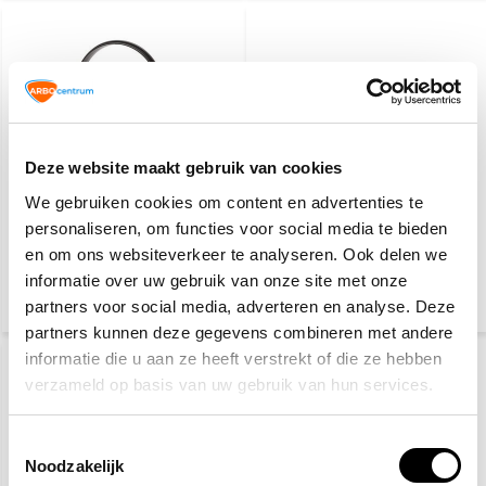
Deze website maakt gebruik van cookies
Oorkappen met
Safenorm
We gebruiken cookies om content en advertenties te
verstelbare
veiligheidsbril
personaliseren, om functies voor social media te bieden
hoofdbeugel
en om ons websiteverkeer te analyseren. Ook delen we
informatie over uw gebruik van onze site met onze
7,10
6,10
partners voor social media, adverteren en analyse. Deze
(8,59 Incl. btw)
(7,38 Incl. btw)
partners kunnen deze gegevens combineren met andere
informatie die u aan ze heeft verstrekt of die ze hebben
verzameld op basis van uw gebruik van hun services.
Toestemmingsselectie
Noodzakelijk