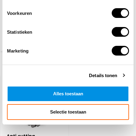
Voorkeuren
Veiligheidshesje geel
Statistieken
4,60
(5,57 Incl. btw)
Marketing
Recent bekeken
Details tonen
Alles toestaan
Selectie toestaan