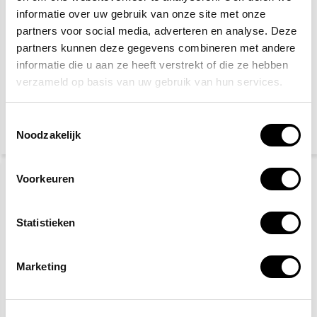
informatie over uw gebruik van onze site met onze
partners voor social media, adverteren en analyse. Deze
partners kunnen deze gegevens combineren met andere
informatie die u aan ze heeft verstrekt of die ze hebben
Veiligheidsschoenen S3
Gele hesjes 25-pack
verzameld op basis van uw gebruik van hun services.
Toestemmingsselectie
27,50
89,95
115,-
Noodzakelijk
(33,28 Incl. btw)
(108,84 Incl. btw)
Voorkeuren
Statistieken
Marketing
PSP
BHV hesje oranje - 25
werkhandschoenen
hesjes