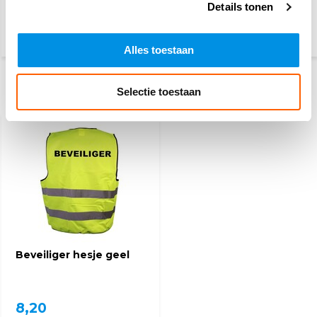
Details tonen
3,10
101,-
(3,75 Incl. btw)
(122,21 Incl. btw)
Alles toestaan
Selectie toestaan
Recent bekeken
Beveiliger hesje geel
8,20