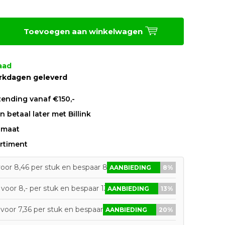
Toevoegen aan winkelwagen
aad
rkdagen geleverd
zending vanaf €150,-
 betaal later met Billink
 maat
rtiment
voor 8,46 per stuk en bespaar 8%
AANBIEDING
8%
voor 8,- per stuk en bespaar 13%
AANBIEDING
13%
voor 7,36 per stuk en bespaar 20%
AANBIEDING
20%