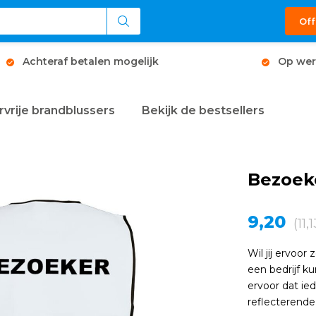
Off
Achteraf betalen mogelijk
Op wer
rvrije brandblussers
Bekijk de bestsellers
Bezoeke
9,20
(11,
Wil jij ervoor
een bedrijf k
ervoor dat ie
reflecterende