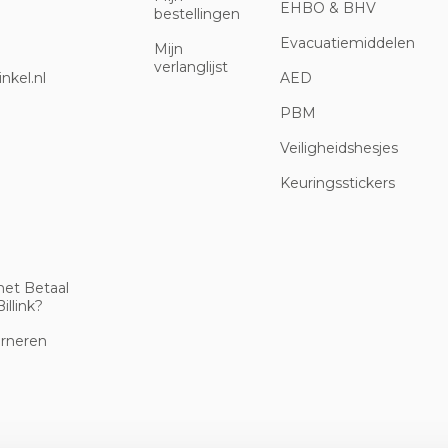
EHBO & BHV
bestellingen
Evacuatiemiddelen
Mijn
verlanglijst
nkel.nl
AED
PBM
Veiligheidshesjes
Keuringsstickers
met Betaal
illink?
urneren