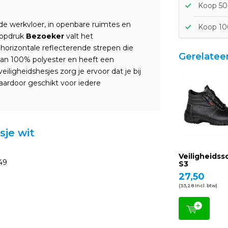
Koop 50
 de werkvloer, in openbare ruimtes en
Koop 10
 opdruk
Bezoeker
valt het
 horizontale reflecterende strepen die
Gerelatee
 van 100% polyester en heeft een
eiligheidshesjes zorg je ervoor dat je bij
ardoor geschikt voor iedere
sje wit
Veiligheids
49
S3
27,50
(33,28 Incl. btw)