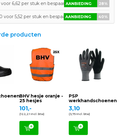
 voor 6,62 per stuk en bespaar 28%
AANBIEDING
28%
0 voor 5,52 per stuk en bespaar 40%
AANBIEDING
40%
rde producten
schoenen
BHV hesje oranje -
PSP
25 hesjes
werkhandschoenen
101,-
3,10
(122,21 Incl. btw)
(3,75 Incl. btw)