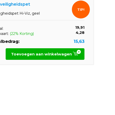
 veiligheidspet
TIP!
ligheidspet Hi-Viz, geel
19,91
l:
4,28
paart:
(22% Korting)
lbedrag:
15,63
Toevoegen aan winkelwagen