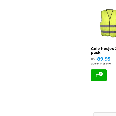
Gele hesjes 
pack
89,95
115,-
(108,84 Incl. btw)