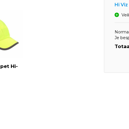
Hi Viz
Vei
Normaa
Je bes
Totaa
pet Hi-