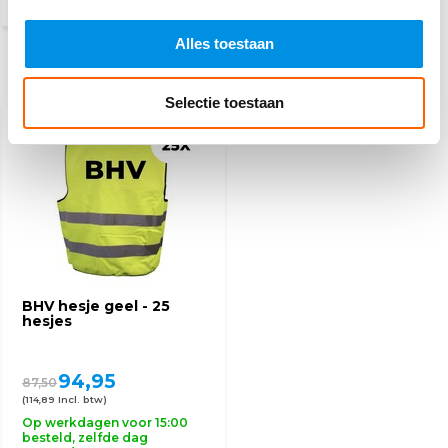
(11,37 Incl. btw)
Alles toestaan
Recent bekeken
Selectie toestaan
AANBIEDING
9%
BHV hesje geel - 25
hesjes
94,95
87,50
(114,89 Incl. btw)
Op werkdagen voor 15:00