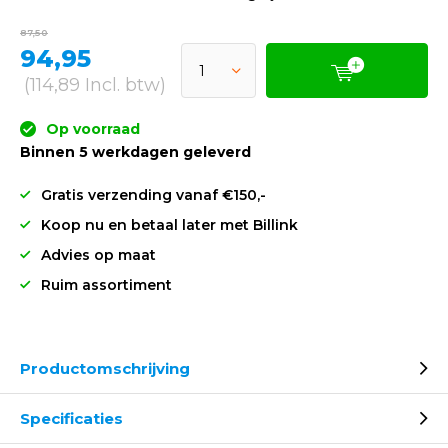
klantenservice en ontdek de mogelijkheden!
Lees meer.
87,50
94,95
(114,89 Incl. btw)
Op voorraad
Binnen 5 werkdagen geleverd
Gratis verzending vanaf €150,-
Koop nu en betaal later met Billink
Advies op maat
Ruim assortiment
Productomschrijving
Specificaties