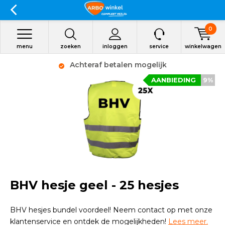
0
menu
zoeken
inloggen
service
winkelwagen
Op werkdagen voor 15:00 besteld, zelfde dag
verzonden
AANBIEDING
9%
BHV hesje geel - 25 hesjes
BHV hesjes bundel voordeel! Neem contact op met onze