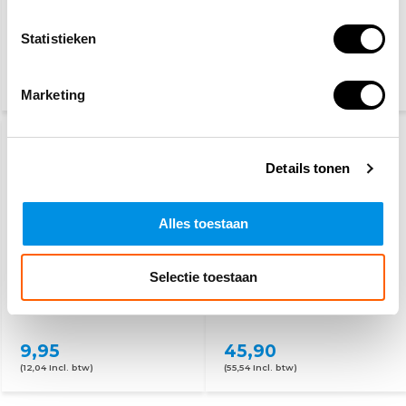
Veiligheidshelm/bouwhelm
DIY/Werkplaats
verplicht pictogram
veiligheidspakket
Statistieken
5,60
28,10
32,50
(6,78 Incl. btw)
(34,- Incl. btw)
Marketing
Details tonen
Alles toestaan
Selectie toestaan
Veiligheidshelm met
Complete PBM set
verstelbare draaiknop
9,95
45,90
(12,04 Incl. btw)
(55,54 Incl. btw)