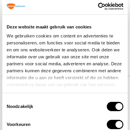
Deze website maakt gebruik van cookies
We gebruiken cookies om content en advertenties te
Veiligheidsschoenen S3
Gele hesjes 25-pack
personaliseren, om functies voor social media te bieden
en om ons websiteverkeer te analyseren. Ook delen we
informatie over uw gebruik van onze site met onze
27,50
89,95
115,-
partners voor social media, adverteren en analyse. Deze
(33,28 Incl. btw)
(108,84 Incl. btw)
partners kunnen deze gegevens combineren met andere
informatie die u aan ze heeft verstrekt of die ze hebben
verzameld op basis van uw gebruik van hun services.
Toestemmingsselectie
Noodzakelijk
Voorkeuren