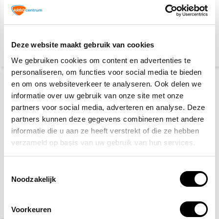
Nooduitgang rechtdoor
Nooduitgang naar links
4,10
4,10
Deze website maakt gebruik van cookies
(4,96 Incl. btw)
(4,96 Incl. btw)
We gebruiken cookies om content en advertenties te
personaliseren, om functies voor social media te bieden
en om ons websiteverkeer te analyseren. Ook delen we
informatie over uw gebruik van onze site met onze
partners voor social media, adverteren en analyse. Deze
partners kunnen deze gegevens combineren met andere
informatie die u aan ze heeft verstrekt of die ze hebben
verzameld op basis van uw gebruik van hun services.
Nooduitgang naar
rechts
Toestemmingsselectie
Noodzakelijk
9,20
(11,13 Incl. btw)
Voorkeuren