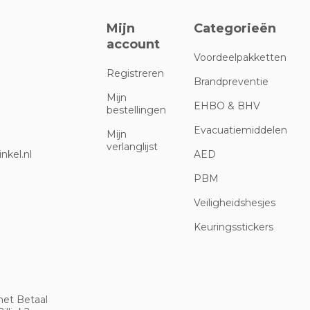
Mijn
Categorieën
account
Voordeelpakketten
Registreren
Brandpreventie
Mijn
EHBO & BHV
bestellingen
Evacuatiemiddelen
Mijn
verlanglijst
nkel.nl
AED
PBM
Veiligheidshesjes
Keuringsstickers
met Betaal