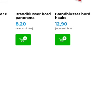
er 6
Brandblusser bord
Brandblusser bord
panorama
haaks
8,20
12,90
(9,92 Incl. btw)
(15,61 Incl. btw)