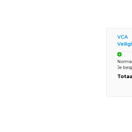
VCA
Veili
Normaa
Je bes
Totaa