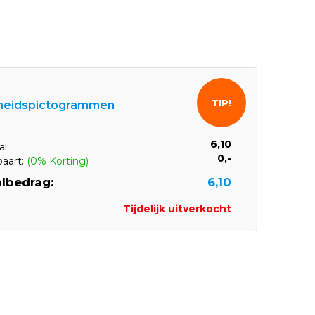
TIP!
gheidspictogrammen
6,10
l:
0,-
paart:
(0% Korting)
lbedrag:
6,10
Tijdelijk uitverkocht