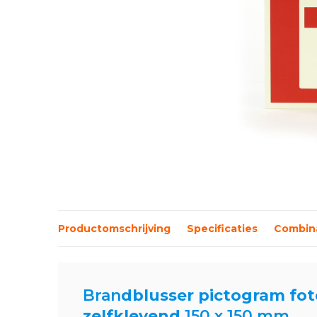
Productomschrijving
Specificaties
Combina
Bran
dblusser pictogram fo
zelfklevend
150 x 150 mm