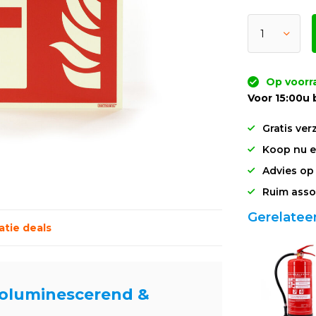
Op voorr
Voor 15:00u 
Gratis ver
Koop nu en
Advies op
Ruim asso
Gerelatee
tie deals
toluminescerend &