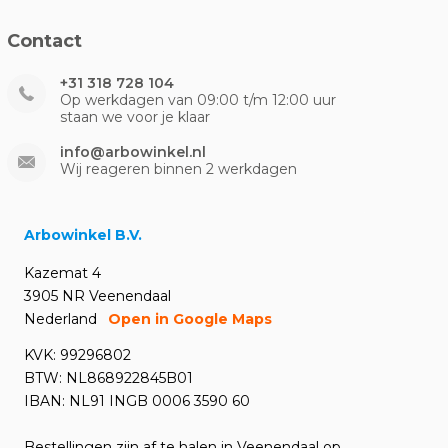
Contact
+31 318 728 104
Op werkdagen van 09:00 t/m 12:00 uur
staan we voor je klaar
info@arbowinkel.nl
Wij reageren binnen 2 werkdagen
Arbowinkel B.V.
Kazemat 4
3905 NR Veenendaal
Nederland
Open in Google Maps
KVK: 99296802
BTW: NL868922845B01
IBAN: NL91 INGB 0006 3590 60
Bestellingen zijn af te halen in Veenendaal op