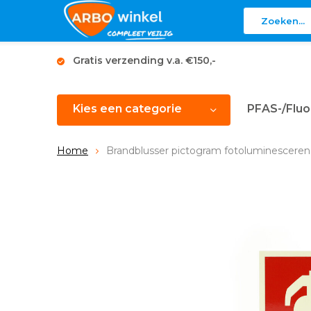
Gratis verzending v.a. €150,-
Kies een categorie
PFAS-/Fluo
Home
Brandblusser pictogram fotoluminesceren