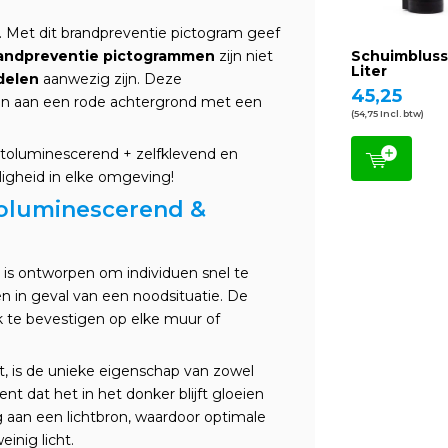
 Met dit brandpreventie pictogram geef
andpreventie pictogrammen
zijn niet
Schuimbluss
Liter
delen
aanwezig zijn. Deze
45,25
en aan een rode achtergrond met een
(54,75 Incl. btw)
otoluminescerend + zelfklevend en
ligheid in elke omgeving!
toluminescerend &
is ontworpen om individuen snel te
en in geval van een noodsituatie. De
 te bevestigen op elke muur of
t, is de unieke eigenschap van zowel
nt dat het in het donker blijft gloeien
 aan een lichtbron, waardoor optimale
inig licht.