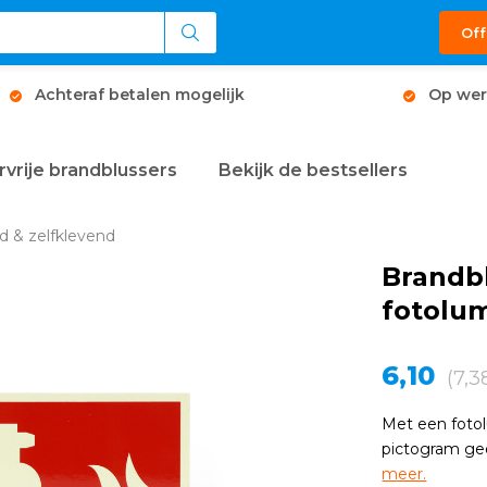
Off
Achteraf betalen mogelijk
Op wer
rvrije brandblussers
Bekijk de bestsellers
d & zelfklevend
Brandb
fotolu
6,10
(7,3
Met een foto
pictogram gee
meer.