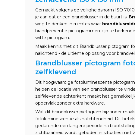
Gemaakt volgens de veiligheidsnorm ISO 7010.
je aan dat er een brandblusser in de buurt is.
Br
weg te denken in ruimtes waar
brandblusmid
brandpreventie pictogrammen zijn te herkenn
witte pictogram.
Maak kennis met dit Brandblusser pictogram f
nalichtend - de ultieme oplossing voor brandvei
Brandblusser pictogram fo
zelfklevend
Dit hoogwaardige fotoluminescente pictogram 
helpen de locatie van een brandblusser te vind
zelfklevende achterkant maakt het gemakkelijk
oppervlak zonder extra hardware.
Wat dit brandblusser pictogram bijzonder maak
fotoluminescentie als nalichtendheid. Dit beteke
gedurende een langere periode na blootstelling
zichtbaarheid wordt geboden in situaties met we