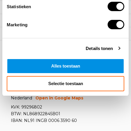
Statistieken
Klantenservice
Mijn account
Marketing
Categorieën
Contact
Details tonen
Alles toestaan
Arbowinkel B.V.
Selectie toestaan
Kazemat 4
3905 NR Veenendaal
Nederland
Open in Google Maps
KVK: 99296802
BTW: NL868922845B01
IBAN: NL91 INGB 0006 3590 60