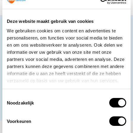
Deze website maakt gebruik van cookies
Neem contact op
We gebruiken cookies om content en advertenties te
Ons klantenservice staat voor je klaar.
personaliseren, om functies voor social media te bieden
en om ons websiteverkeer te analyseren. Ook delen we
Volg ons
informatie over uw gebruik van onze site met onze
partners voor social media, adverteren en analyse. Deze
partners kunnen deze gegevens combineren met andere
informatie die u aan ze heeft verstrekt of die ze hebben
Ontvang de nieuwste aanbiedingen en
verzameld op basis van uw gebruik van hun services.
promoties
Toestemmingsselectie
Abonneer
Noodzakelijk
* Lees hier de wettelijke beperkingen
Voorkeuren
Meer informatie