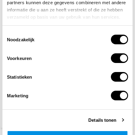
partners kunnen deze gegevens combineren met andere
Tijdelijk uitverkocht
informatie die u aan ze heeft verstrekt of die ze hebben
verzameld op basis van uw gebruik van hun services.
Gerelateerde producten
Toestemmingsselectie
Noodzakelijk
Voorkeuren
Statistieken
Branddeken
Marketing
8,20
Details tonen
(9,92 Incl. btw)