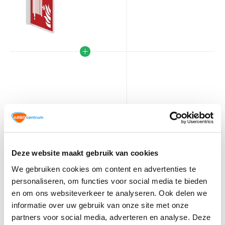
VCA
Deze website maakt gebruik van cookies
TIP!
Veiligheidspictogrammen
We gebruiken cookies om content en advertenties te
personaliseren, om functies voor social media te bieden
4,10
Normaal:
en om ons websiteverkeer te analyseren. Ook delen we
0,-
Je bespaart:
(0% Korting)
informatie over uw gebruik van onze site met onze
Totaalbedrag:
4,10
partners voor social media, adverteren en analyse. Deze