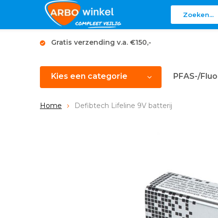
Gratis verzending v.a. €150,-
Kies een categorie
PFAS-/Fluo
Home
Defibtech Lifeline 9V batterij