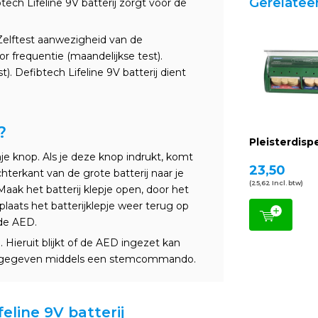
Gerelatee
tech Lifeline 9V batterij zorgt voor de
Zelftest aanwezigheid van de
or frequentie (maandelijkse test).
st). Defibtech Lifeline 9V batterij dient
?
Pleisterdisp
je knop. Als je deze knop indrukt, komt
23,50
chterkant van de grote batterij naar je
(25,62 Incl. btw)
. Maak het batterij klepje open, door het
laats het batterijklepje weer terug op
 de AED.
 Hieruit blijkt of de AED ingezet kan
aangegeven middels een stemcommando.
feline 9V batterij