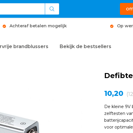
Off
Achteraf betalen mogelijk
Op wer
rvrije brandblussers
Bekijk de bestsellers
Defibte
10,20
(1
De kleine 9V 
zelftesten van
batterijcapaci
voor optimal