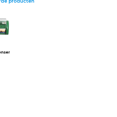
rde producten
enser