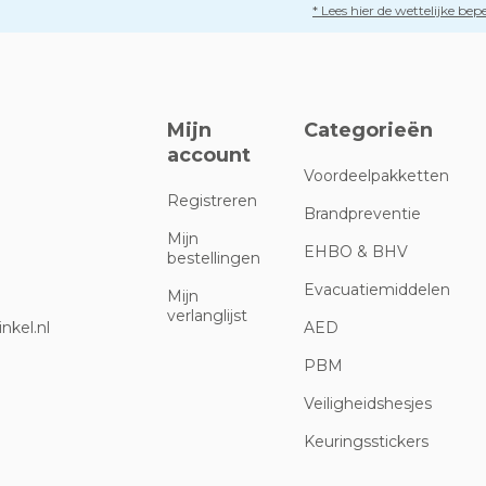
* Lees hier de wettelijke be
Mijn
Categorieën
account
Voordeelpakketten
Registreren
Brandpreventie
Mijn
EHBO & BHV
bestellingen
Evacuatiemiddelen
Mijn
verlanglijst
nkel.nl
AED
PBM
Veiligheidshesjes
Keuringsstickers