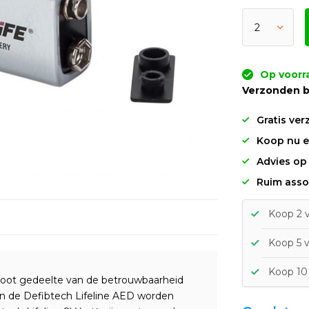
Op voorr
Verzonden b
Gratis ver
Koop nu en
Advies op
Ruim asso
Koop 2 v
Koop 5 v
Koop 10 
root gedeelte van de betrouwbaarheid
n de Defibtech Lifeline AED worden