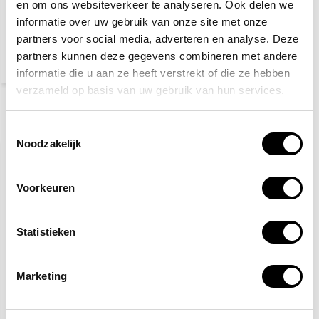
en om ons websiteverkeer te analyseren. Ook delen we
informatie over uw gebruik van onze site met onze
partners voor social media, adverteren en analyse. Deze
23,50
partners kunnen deze gegevens combineren met andere
(25,62 Incl. btw)
informatie die u aan ze heeft verstrekt of die ze hebben
verzameld op basis van uw gebruik van hun services.
Recent bekeken
Toestemmingsselectie
Noodzakelijk
Voorkeuren
Statistieken
Marketing
Defibtech Lifeline View
batterij