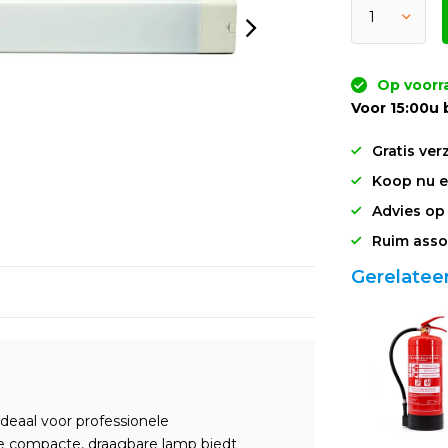
Op voorr
Voor 15:00u 
Gratis ver
Koop nu en
Advies op
Ruim asso
Gerelatee
ideaal voor professionele
ze compacte, draagbare lamp biedt