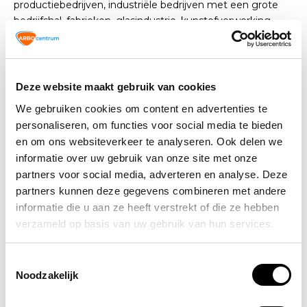
productiebedrijven, industriële bedrijven met een grote
bedrijfshal, fabrieken, glasindustrie, kunstofverwerking,
metaalgieterij en metaalbedrijven, magazijnen, de
houtindustrie, staalbedrijven en de elektrotechniek.
Het gebruik van onze verbanddoos voor industrie blijft
Deze website maakt gebruik van cookies
zeker niet beperkt tot de hierboven genoemde sectoren.
We gebruiken cookies om content en advertenties te
Het is puur om te illustreren dat er bij het samenstellen
personaliseren, om functies voor social media te bieden
van de inhoud rekening is gehouden met zo veel mogelijk
en om ons websiteverkeer te analyseren. Ook delen we
verschillende industrieën en de bijbehorende risico’s. Meer
informatie over uw gebruik van onze site met onze
over de inhoud + extra inhoud van deze EHBO koffer
partners voor social media, adverteren en analyse. Deze
industrie op onze
artikel informatie pagina
.
partners kunnen deze gegevens combineren met andere
informatie die u aan ze heeft verstrekt of die ze hebben
In de industrie moet rekening worden gehouden met
verzameld op basis van uw gebruik van hun services.
diverse scenario’s. Ongelukken en calamiteiten kunnen
relatief onschuldig zijn, maar er kan ook sprake zijn van
zwaarder letsel. Onze verbanddoos voor industrie speelt
Toestemmingsselectie
hier zo compleet mogelijk op in door alle artikelen te
Noodzakelijk
leveren die nodig kunnen zijn bij een bedrijfsongeluk.