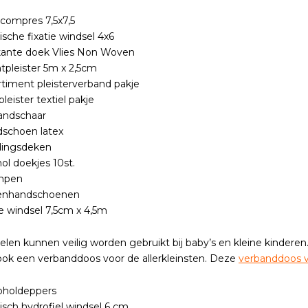
compres 7,5x7,5
tische fixatie windsel 4x6
kante doek Vlies Non Woven
tpleister 5m x 2,5cm
rtiment pleisterverband pakje
leister textiel pakje
andschaar
schoen latex
dingsdeken
hol doekjes 10st.
enpen
nenhandschoenen
e windsel 7,5cm x 4,5m
kelen kunnen veilig worden gebruikt bij baby’s en kleine kindere
ook een verbanddoos voor de allerkleinsten. Deze
verbanddoos v
oholdeppers
tisch hydrofiel windsel 6 cm