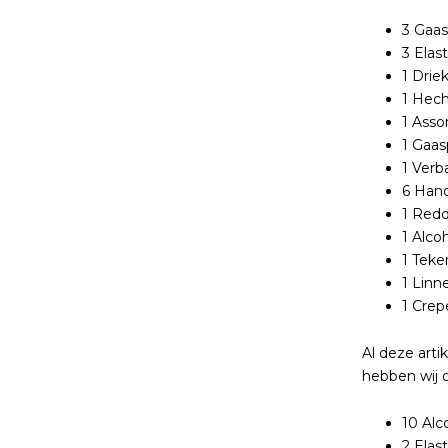
3 Gaas
3 Elas
1 Drie
1 Hech
1 Asso
1 Gaasp
1 Verb
6 Hand
1 Red
1 Alco
1 Tek
1 Lin
1 Crep
Al deze arti
hebben wij 
10 Alc
2 Elas