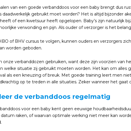
 halen van een goede verbanddoos voor een baby brengt dus rus
 daadwerkelijk gebruikt moet worden? Het is altijd bijzonder a
eeft of een kwetsuur heeft opgelopen. Baby’s zijn natuurlijk bijz
oorlijke verwonding en pijn. Als ouder of verzorger is het belangr
BO of BHV cursus te volgen, kunnen ouders en verzorgers zichze
 kan worden geboden.
 onze verbanddozen gebruiken, want deze zijn voorzien van held
in welke situatie zij gebruikt moeten worden. Het kan om alles 
val als een kneuzing of breuk. Met goede training leert men niet
krachtig op te treden in alle situaties. Zeker wanneer het gaat 
leer de verbanddoos regelmatig
banddoos voor een baby kent geen eeuwige houdbaarheidsduur. 
er datum raken, of waarvan optimale werking niet meer kan word
.