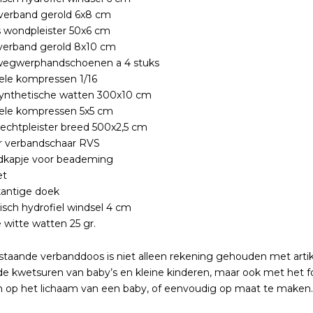
verband gerold 6x8 cm
 wondpleister 50x6 cm
verband gerold 8x10 cm
 wegwerphandschoenen a 4 stuks
iele kompressen 1/16
synthetische watten 300x10 cm
iele kompressen 5x5 cm
hechtpleister breed 500x2,5 cm
er verbandschaar RVS
dkapje voor beademing
et
kantige doek
tisch hydrofiel windsel 4 cm
e witte watten 25 gr.
staande verbanddoos is niet alleen rekening gehouden met artik
 kwetsuren van baby’s en kleine kinderen, maar ook met het form
n op het lichaam van een baby, of eenvoudig op maat te maken.