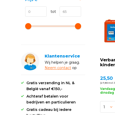
tot
Klantenservice
Verba
Wij helpen je graag.
kinde
Neem
contact
op
25,50
Gratis verzending in NL &
(27,80 Incl.
België vanaf €150,-
Vandaag 
dinsdag 
Achteraf betalen voor
bedrijven en particulieren
Gratis cadeau bij iedere