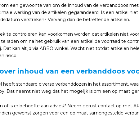
rom een gewoonte van om de inhoud van de verbanddoos met rege
ptimale werking van de artikelen gegarandeerd. Is een artikel nie
dsdatum verstreken? Vervang dan de betreffende artikelen.
ek te controleren kan voorkomen worden dat artikelen niet voor
te raden om na het gebruik van een artikel de voorraad te control
ij. Dat kan altijd via ARBO winkel. Wacht niet totdat artikelen 
 risico.
 over inhoud van een verbanddoos vo
 heeft standaard diverse verbanddozen in het assortiment, waar
by. Dat neemt niet weg dat het mogelijk is om een op maat ge
gen of is er behoefte aan advies? Neem gerust contact op met A
ndien gewenst zorgen voor een op maat samengestelde verba