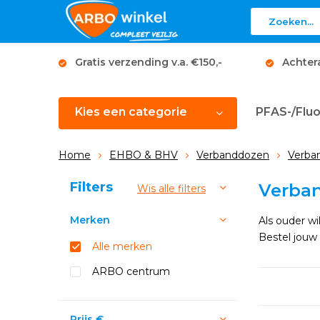
Gratis verzending v.a. €150,-
Achter
Kies een categorie
PFAS-/Fluo
Home
EHBO & BHV
Verbanddozen
Verban
Sorteren op:
Filters
Verba
Wis alle filters
Merken
Als ouder wi
Bestel jouw
Alle merken
ARBO centrum
Prijs
€