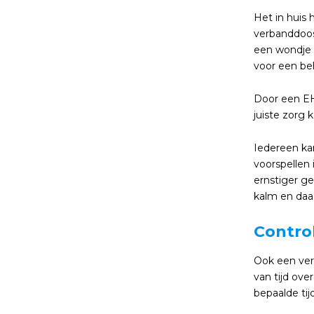
Het in huis
verbanddoos
een wondje h
voor een beh
Door een EH
juiste zorg
Iedereen kan
voorspellen 
ernstiger ge
kalm en daad
Contro
Ook een ver
van tijd ov
bepaalde tijd