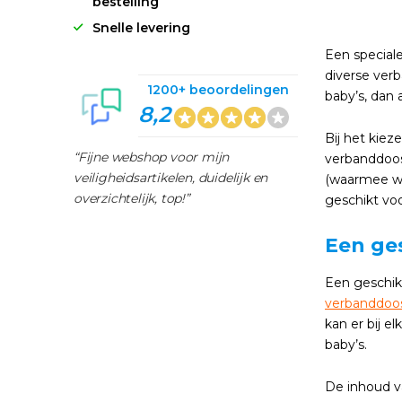
bestelling
Snelle levering
Een speciale
diverse ver
1200+ beoordelingen
baby’s, dan 
8,2
Bij het kiez
“Fijne webshop voor mijn
verbanddoos 
veiligheidsartikelen, duidelijk en
(waarmee wij
overzichtelijk, top!”
geschikt voo
Een ge
Een geschik
verbanddoos
kan er bij 
baby’s.
De inhoud v