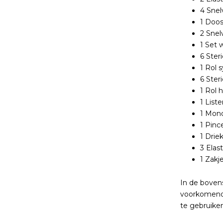
4 Snel
1 Doos
2 Snel
1 Set
6 Ster
1 Rol 
6 Ster
1 Rol 
1 List
1 Mon
1 Pinc
1 Drie
3 Elas
1 Zakj
In de boven
voorkomende
te gebruike