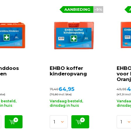
AANBIEDING
-9%
nddoos
EHBO koffer
EHBO
ren
kinderopvang
voor 
Oranj
64,95
4
71,40
49,95
 btw)
(70,80 Incl. btw)
(47,31 Incl
besteld,
Vandaag besteld,
Vandaa
in huis
dinsdag in huis
dinsdag