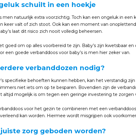
eluk schuilt in een hoekje
s men natuurlijk extra voorzichtig. Toch kan een ongeluk in een 
n keer valt of zich stoot. Ook kan een moment van onoplettendhe
aby’s laat dit risico zich nooit volledig beheersen.
t goed om op alles voorbereid te zijn. Baby’s zijn kwetsbaar en
oor een goede verbanddoos voor baby’s is men hier zeker van.
eerdere verbanddozen nodig?
s specifieke behoeften kunnen hebben, kan het verstandig zij
is immers niet iets om op te besparen. Bovendien zijn de verban
 altijd mogelijk is om tegen een geringe investering te zorgen 
rbanddoos voor het gezin te combineren met een verbanddoos vo
verleend kan worden. Hiermee wordt misgrijpen ook voorkome
 juiste zorg geboden worden?