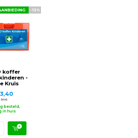
AANBIEDING
-13%
 koffer
kinderen -
e Kruis
3,40
. btw)
g besteld,
 in huis