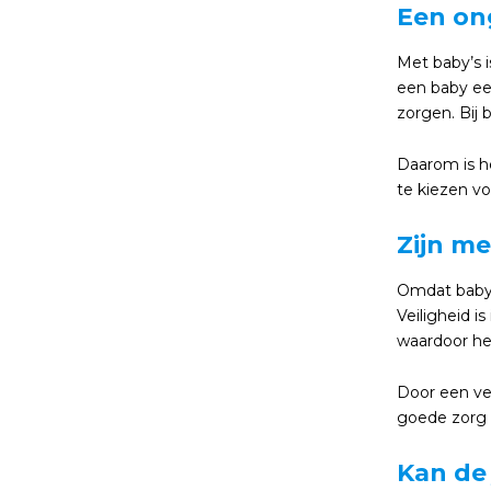
Een ong
Met baby’s i
een baby ee
zorgen. Bij b
Daarom is he
te kiezen v
Zijn m
Omdat baby’
Veiligheid 
waardoor het
Door een ve
goede zorg 
Kan de