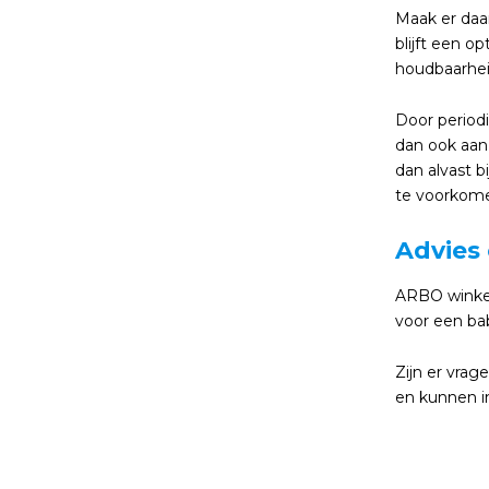
Maak er daa
blijft een o
houdbaarhei
Door periodi
dan ook aan 
dan alvast b
te voorkomen
Advies
ARBO winkel
voor een ba
Zijn er vra
en kunnen i