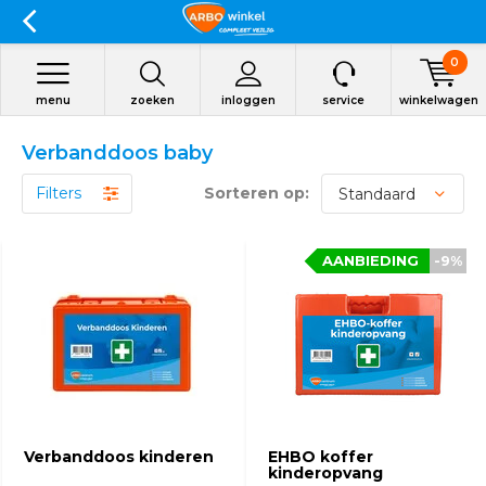
0
menu
zoeken
inloggen
service
winkelwagen
Verbanddoos baby
Filters
Sorteren op:
AANBIEDING
-9%
Verbanddoos kinderen
EHBO koffer
kinderopvang