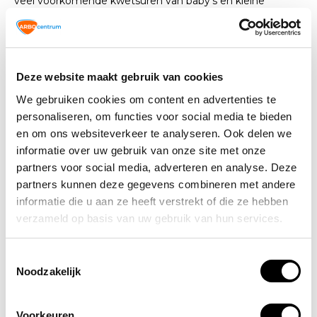
veel voorkomende kwetsuren van baby’s en kleine
kinderen, maar ook met het formaat van de artikelen. Alle
producten zijn perfect te gebruiken op het lichaam van
een baby, of eenvoudig op maat te maken.
Deze website maakt gebruik van cookies
Een ongeluk schuilt in een hoekje
We gebruiken cookies om content en advertenties te
Met baby’s is men natuurlijk extra voorzichtig. Toch kan
personaliseren, om functies voor social media te bieden
een ongeluk in een klein hoekje schuilen. Het is niet te
en om ons websiteverkeer te analyseren. Ook delen we
voorkomen dat een baby een keer valt of zich stoot. Ook
informatie over uw gebruik van onze site met onze
kan een moment van onoplettendheid op tal van andere
partners voor social media, adverteren en analyse. Deze
vormen voor (klein) letsel zorgen. Bij baby’s laat dit risico
partners kunnen deze gegevens combineren met andere
zich nooit volledig beheersen.
informatie die u aan ze heeft verstrekt of die ze hebben
verzameld op basis van uw gebruik van hun services.
Daarom is het goed om op alles voorbereid te zijn. Baby’s
zijn kwetsbaar en dus is het belangrijk om goede zorg te
Toestemmingsselectie
bieden. Door te kiezen voor een goede verbanddoos voor
Noodzakelijk
baby’s is men hier zeker van.
Zijn meerdere verbanddozen
Voorkeuren