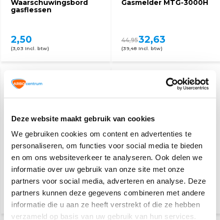
Waarschuwingsbord
Gasmelder MTG-3000H
gasflessen
2,50
32,63
44,95
(3,03 Incl. btw)
(39,48 Incl. btw)
Deze website maakt gebruik van cookies
We gebruiken cookies om content en advertenties te
personaliseren, om functies voor social media te bieden
Nooduitgang rechtdoor
Nooduitgang naar
en om ons websiteverkeer te analyseren. Ook delen we
lichtgevend
rechts lichtgevend
informatie over uw gebruik van onze site met onze
partners voor social media, adverteren en analyse. Deze
11,20
20,40
partners kunnen deze gegevens combineren met andere
(13,55 Incl. btw)
(24,68 Incl. btw)
informatie die u aan ze heeft verstrekt of die ze hebben
verzameld op basis van uw gebruik van hun services.