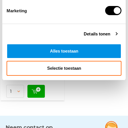
Marketing
Details tonen
GHS 01 explosieve
stoffen sticker
Alles toestaan
10,20
Selectie toestaan
(12,34 Incl. btw)
Vandaag besteld, dinsdag
in huis
Neem contact op