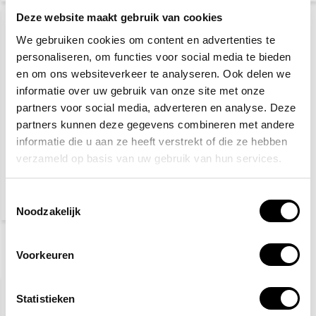
Deze website maakt gebruik van cookies
We gebruiken cookies om content en advertenties te
personaliseren, om functies voor social media te bieden
en om ons websiteverkeer te analyseren. Ook delen we
informatie over uw gebruik van onze site met onze
partners voor social media, adverteren en analyse. Deze
partners kunnen deze gegevens combineren met andere
Nooduitgang naar
informatie die u aan ze heeft verstrekt of die ze hebben
rechts
verzameld op basis van uw gebruik van hun services.
9,20
Toestemmingsselectie
(11,13 Incl. btw)
Noodzakelijk
Voorkeuren
Recent bekeken
Statistieken