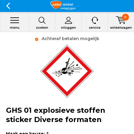
0
menu
zoeken
inloggen
service
winkelwagen
Achteraf betalen mogelijk
GHS 01 explosieve stoffen
sticker Diverse formaten
Maak een keuze:
*