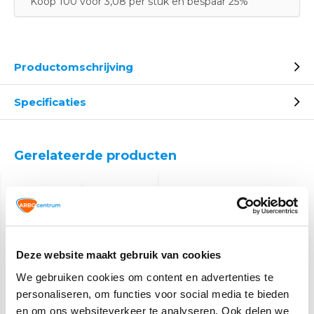
Koop 100 voor 3,08 per stuk en bespaar 25%
Productomschrijving
Specificaties
Gerelateerde producten
Deze website maakt gebruik van cookies
We gebruiken cookies om content en advertenties te
personaliseren, om functies voor social media te bieden
Mitella
Bouwhelm zwart
en om ons websiteverkeer te analyseren. Ook delen we