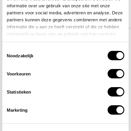
informatie over uw gebruik van onze site met onze
partners voor social media, adverteren en analyse. Deze
1,10
5,10
1,45
partners kunnen deze gegevens combineren met andere
(1,20 Incl. btw)
(6,17 Incl. btw)
informatie die u aan ze heeft verstrekt of die ze hebben
verzameld op basis van uw gebruik van hun services.
Recent bekeken
Toestemmingsselectie
Noodzakelijk
Voorkeuren
Statistieken
HEKA mitella - 5 stuks
Marketing