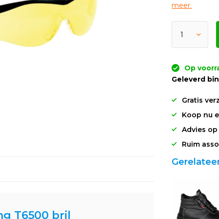
meer.
Op voorra
Geleverd bi
Gratis ver
Koop nu en
Advies op
Ruim asso
Gerelatee
g T6500 bril