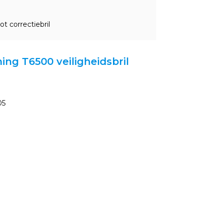
 correctiebril
ning T6500 veiligheidsbril
05