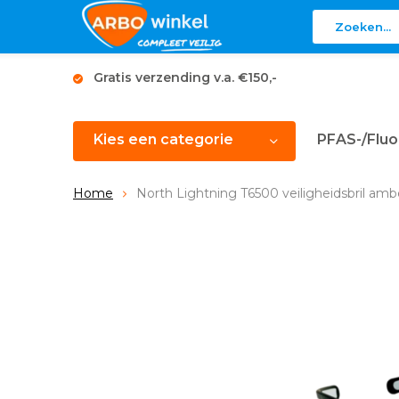
Gratis verzending v.a. €150,-
Kies een categorie
PFAS-/Fluo
Home
North Lightning T6500 veiligheidsbril amb