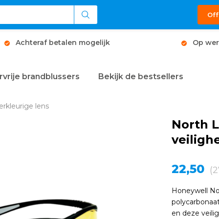
Off
Achteraf betalen mogelijk
Op wer
rvrije brandblussers
Bekijk de bestsellers
erkleurige lens
North 
veiligh
22,50
(2
Honeywell No
polycarbonaat
en deze veili