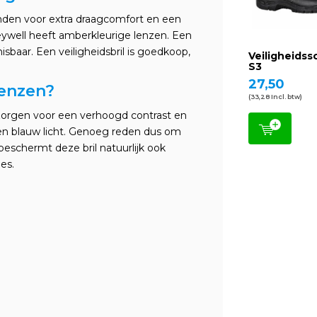
inden voor extra draagcomfort en een
eywell heeft amberkleurige lenzen. Een
isbaar. Een veiligheidsbril is goedkoop,
Veiligheids
S3
27,50
enzen?
(33,28 Incl. btw)
zorgen voor een verhoogd contrast en
 en blauw licht. Genoeg reden dus om
beschermt deze bril natuurlijk ook
jes.