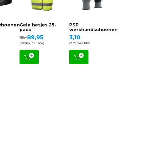
schoenen
Gele hesjes 25-
PSP
pack
werkhandschoenen
89,95
3,10
115,-
(108,84 Incl. btw)
(3,75 Incl. btw)