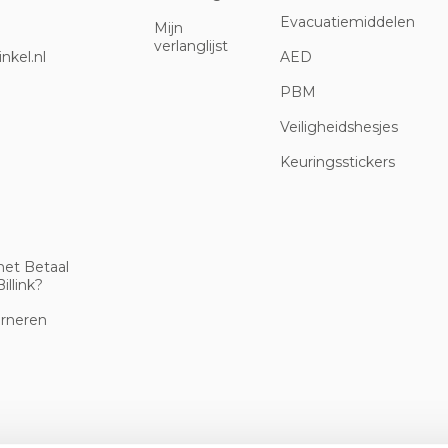
Evacuatiemiddelen
Mijn
verlanglijst
nkel.nl
AED
PBM
Veiligheidshesjes
Keuringsstickers
met Betaal
illink?
urneren