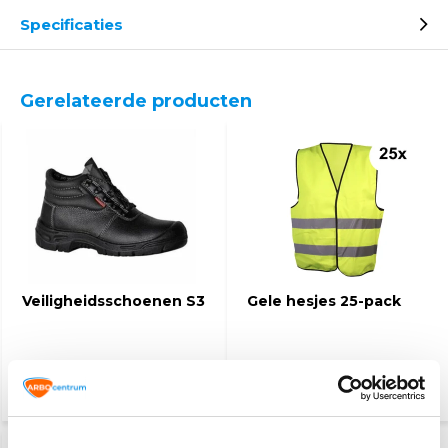
Specificaties
Gerelateerde producten
Veiligheidsschoenen S3
Gele hesjes 25-pack
27,50
89,95
115,-
(33,28 Incl. btw)
(108,84 Incl. btw)