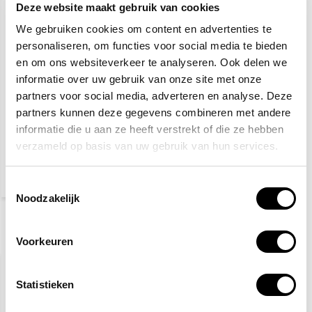
Deze website maakt gebruik van cookies
We gebruiken cookies om content en advertenties te
personaliseren, om functies voor social media te bieden
en om ons websiteverkeer te analyseren. Ook delen we
informatie over uw gebruik van onze site met onze
partners voor social media, adverteren en analyse. Deze
partners kunnen deze gegevens combineren met andere
PSP
werkhandschoenen
informatie die u aan ze heeft verstrekt of die ze hebben
verzameld op basis van uw gebruik van hun services.
3,10
(3,75 Incl. btw)
Toestemmingsselectie
Noodzakelijk
Recent bekeken
Voorkeuren
Statistieken