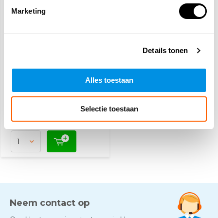
Marketing
Details tonen
Honeywell
veiligheidsbril A800
blanke lens
Alles toestaan
8,80
(10,65 Incl. btw)
Selectie toestaan
Vandaag besteld, dinsdag
in huis
Neem contact op