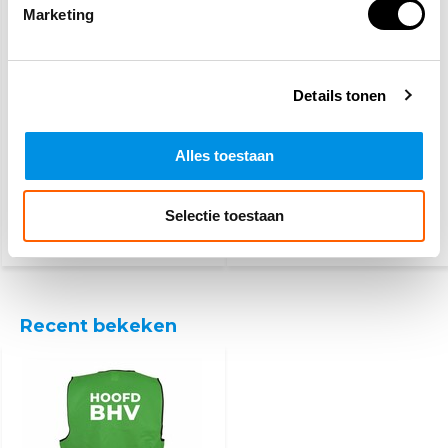
Marketing
Details tonen
PSP
BHV hesje oranje - 25
Alles toestaan
werkhandschoenen
hesjes
Selectie toestaan
3,10
101,-
(3,75 Incl. btw)
(122,21 Incl. btw)
Recent bekeken