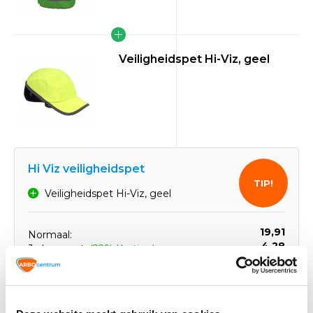
Veiligheidspet Hi-Viz, geel
Hi Viz veiligheidspet
TIP!
Veiligheidspet Hi-Viz, geel
19,91
Normaal:
4,28
Je bespaart:
(22% Korting)
Totaalbedrag:
15,63
Toevoegen aan winkelwagen