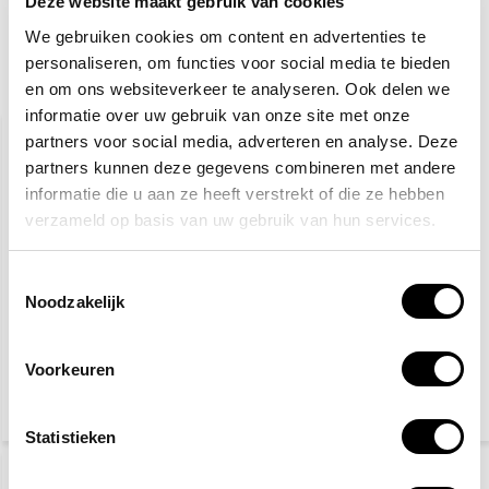
Deze website maakt gebruik van cookies
We gebruiken cookies om content en advertenties te
personaliseren, om functies voor social media te bieden
en om ons websiteverkeer te analyseren. Ook delen we
Gerelateerde producten
informatie over uw gebruik van onze site met onze
partners voor social media, adverteren en analyse. Deze
partners kunnen deze gegevens combineren met andere
informatie die u aan ze heeft verstrekt of die ze hebben
verzameld op basis van uw gebruik van hun services.
Toestemmingsselectie
Noodzakelijk
Veiligheidsschoenen S3
Gele hesjes 25-pack
Voorkeuren
27,50
89,95
115,-
(33,28 Incl. btw)
(108,84 Incl. btw)
Statistieken