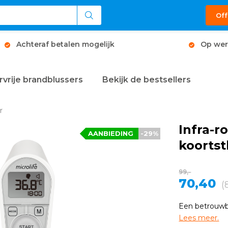
Off
Achteraf betalen mogelijk
Op wer
rvrije brandblussers
Bekijk de bestsellers
r
Infra-r
AANBIEDING
-29%
koorts
99,-
70,40
(
Een betrouwb
Lees meer.