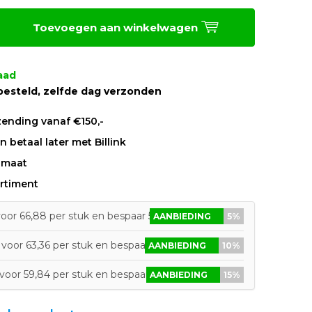
Toevoegen aan winkelwagen
aad
besteld, zelfde dag verzonden
zending vanaf €150,-
 betaal later met Billink
 maat
rtiment
oor 66,88 per stuk en bespaar 5%
AANBIEDING
5%
voor 63,36 per stuk en bespaar 10%
AANBIEDING
10%
voor 59,84 per stuk en bespaar 15%
AANBIEDING
15%