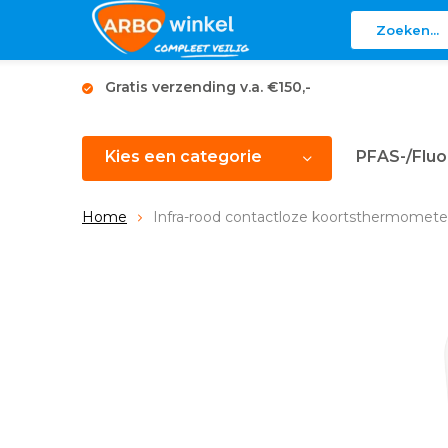
Gratis verzending v.a. €150,-
Kies een categorie
PFAS-/Fluo
Home
Infra-rood contactloze koortsthermomete