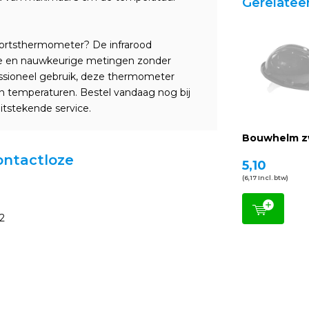
Gerelatee
oortsthermometer? De infrarood
le en nauwkeurige metingen zonder
fessioneel gebruik, deze thermometer
van temperaturen. Bestel vandaag nog bij
uitstekende service.
Bouwhelm z
contactloze
5,10
(6,17 Incl. btw)
2