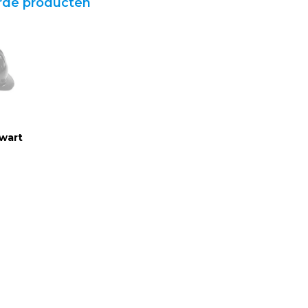
rde producten
wart