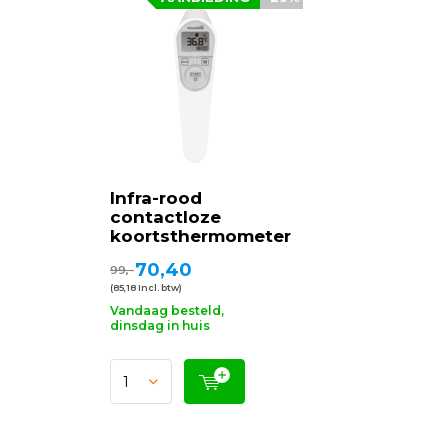
Infra-rood
contactloze
koortsthermometer
70,40
99,-
(85,18 Incl. btw)
Vandaag besteld,
dinsdag in huis