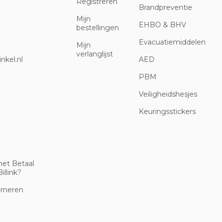
Registreren
Brandpreventie
Mijn
EHBO & BHV
bestellingen
Evacuatiemiddelen
Mijn
verlanglijst
nkel.nl
AED
PBM
Veiligheidshesjes
Keuringsstickers
met Betaal
illink?
urneren