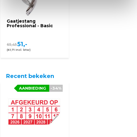
Gaatjestang
Professional - Basic
51,-
65,45
(61,71 Incl. btw)
Recent bekeken
AANBIEDING
-34%