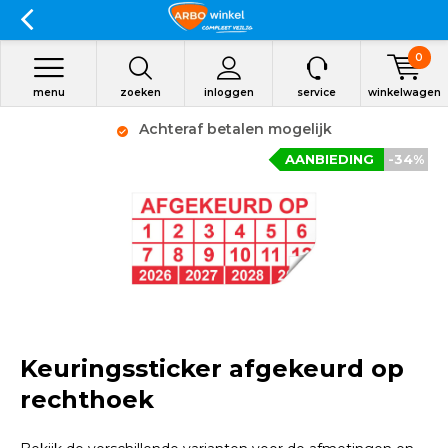
0
menu
zoeken
inloggen
service
winkelwagen
Achteraf betalen mogelijk
AANBIEDING
-34%
Keuringssticker afgekeurd op
rechthoek