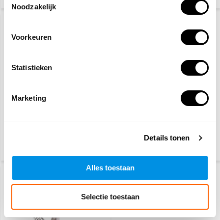
Noodzakelijk
Voorkeuren
Statistieken
Marketing
Gaatjestang voor
Gaatjestang
keuringsstickers
Professional
10,20
96,90
Details tonen
119,-
(12,34 Incl. btw)
(117,25 Incl. btw)
Alles toestaan
Selectie toestaan