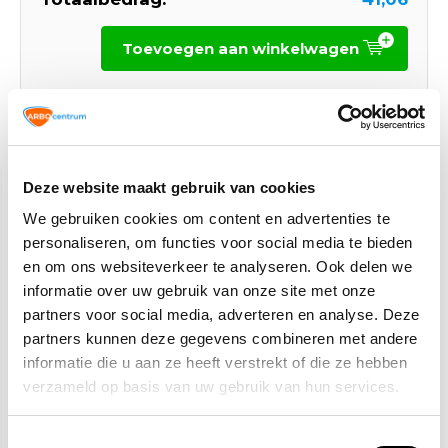
Toevoegen aan winkelwagen
Gerelateerde producten
Deze website maakt gebruik van cookies
We gebruiken cookies om content en advertenties te
personaliseren, om functies voor social media te bieden
en om ons websiteverkeer te analyseren. Ook delen we
informatie over uw gebruik van onze site met onze
partners voor social media, adverteren en analyse. Deze
partners kunnen deze gegevens combineren met andere
EazyPAT NEN 3140
SafetyPAT NEN 3140
tester
tester
informatie die u aan ze heeft verstrekt of die ze hebben
verzameld op basis van uw gebruik van hun services.
453,90
2.014,50
469,-
Toestemmingsselectie
(549,22 Incl. btw)
(2.437,55 Incl. btw)