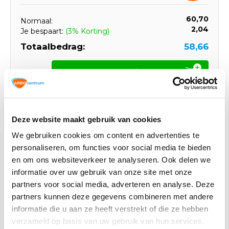
60,70
Normaal:
2,04
Je bespaart:
(3% Korting)
Totaalbedrag:
58,66
Toevoegen aan winkelwagen
Deze website maakt gebruik van cookies
Gerelateerde producten
We gebruiken cookies om content en advertenties te
personaliseren, om functies voor social media te bieden
en om ons websiteverkeer te analyseren. Ook delen we
informatie over uw gebruik van onze site met onze
partners voor social media, adverteren en analyse. Deze
partners kunnen deze gegevens combineren met andere
informatie die u aan ze heeft verstrekt of die ze hebben
verzameld op basis van uw gebruik van hun services.
EazyPAT NEN 3140
SafetyPAT NEN 3140