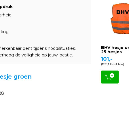
opdruk
arheid
iting
BHV hesje or
 herkenbaar bent tijdens noodsituaties.
25 hesjes
rhoog de veiligheid op jouw locatie.
101,-
(122,21 Incl. btw)
hesje groen
28