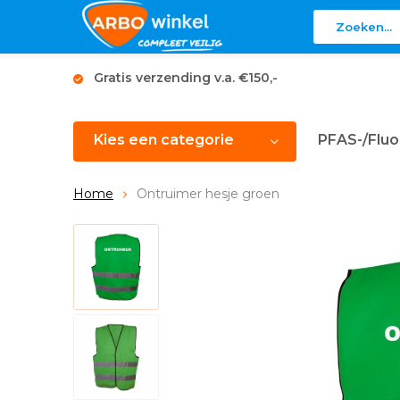
Gratis verzending v.a. €150,-
Kies een categorie
PFAS-/Fluo
Home
Ontruimer hesje groen