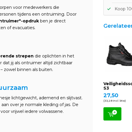
worpen voor medewerkers die
Koop 100
personen tijdens een ontruiming. Door
ntruimer"-opdruk
ben je direct
Gerelatee
ten of evacuaties.
terende strepen
die oplichten in het
 dat jij als ontruimer altijd zichtbaar
– zowel binnen als buiten.
Veiligheids
duurzaam
S3
27,50
dshesje lichtgewicht, ademend en slijtvast.
(33,28 Incl. btw)
l aan over je normale kleding of jas. De
 voor vrijwel iedere volwassene.