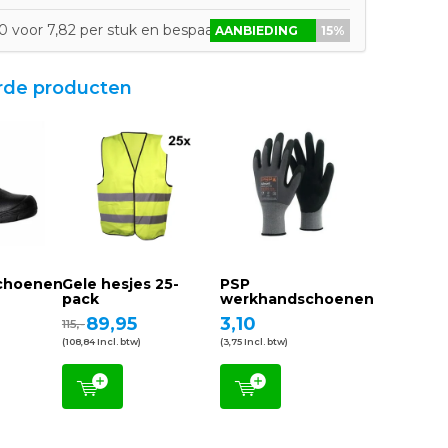
 voor 7,82 per stuk en bespaar 15%
AANBIEDING
15%
rde producten
schoenen
Gele hesjes 25-
PSP
pack
werkhandschoenen
89,95
3,10
115,-
(108,84 Incl. btw)
(3,75 Incl. btw)