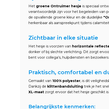
Het
groene Ontruimer hesje
is speciaal ont
verantwoordelijk zijn voor het begeleiden van 
de opvallende groene kleur en de duidelijke
"O
herkenbaar als aanspreekpunt tijdens calamitei
Zichtbaar in elke situatie
Het hesje is voorzien van
horizontale reflec
donker of bij slechte verlichting. Dit zorgt ervoor
bent voor collega’s, hulpdiensten en bezoekers 
Praktisch, comfortabel en 
Gemaakt van
100% polyester
, is dit veilighei
Dankzij de
klittenbandsluiting
trek je het sne
XL-maat
zorgt ervoor dat het hesje geschikt is
Belangrijkste kenmerken: