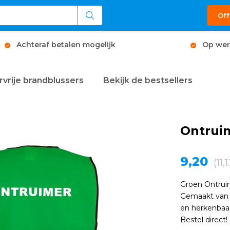
Off
Achteraf betalen mogelijk
Op wer
rvrije brandblussers
Bekijk de bestsellers
Ontrui
9,20
(11,
Groen Ontrui
Gemaakt van 1
en herkenbaar
Bestel direct!