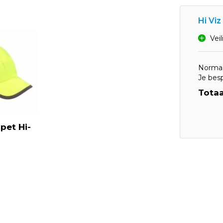
Hi Viz
Vei
Normaa
Je bes
Totaa
pet Hi-