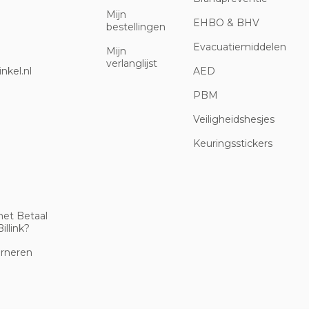
Mijn
EHBO & BHV
bestellingen
Evacuatiemiddelen
Mijn
verlanglijst
nkel.nl
AED
PBM
Veiligheidshesjes
Keuringsstickers
met Betaal
illink?
urneren