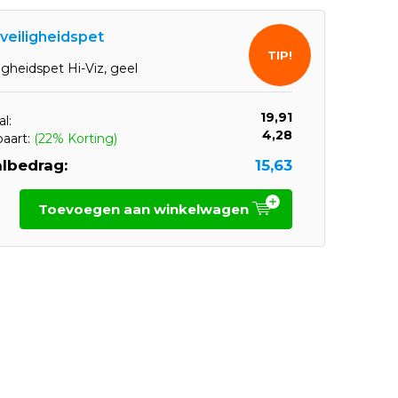
 veiligheidspet
TIP!
ligheidspet Hi-Viz, geel
19,91
l:
4,28
paart:
(22% Korting)
lbedrag:
15,63
Toevoegen aan winkelwagen