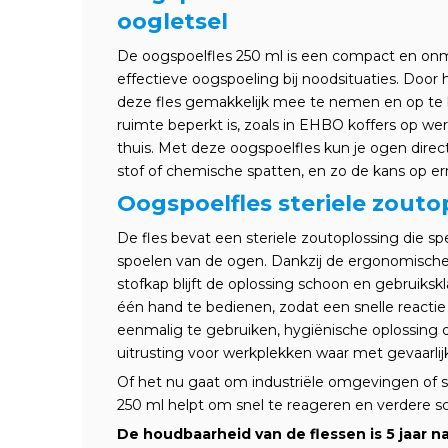
oogletsel
De oogspoelfles 250 ml is een compact en onm
effectieve oogspoeling bij noodsituaties. Door
deze fles gemakkelijk mee te nemen en op te be
ruimte beperkt is, zoals in EHBO koffers op wer
thuis. Met deze oogspoelfles kun je ogen direct
stof of chemische spatten, en zo de kans op er
Oogspoelfles steriele zouto
De fles bevat een steriele zoutoplossing die spe
spoelen van de ogen. Dankzij de ergonomisch
stofkap blijft de oplossing schoon en gebruiksk
één hand te bedienen, zodat een snelle reactie 
eenmalig te gebruiken, hygiënische oplossing d
uitrusting voor werkplekken waar met gevaarlij
Of het nu gaat om industriële omgevingen of sp
250 ml helpt om snel te reageren en verdere 
De houdbaarheid van de flessen is 5 jaar 