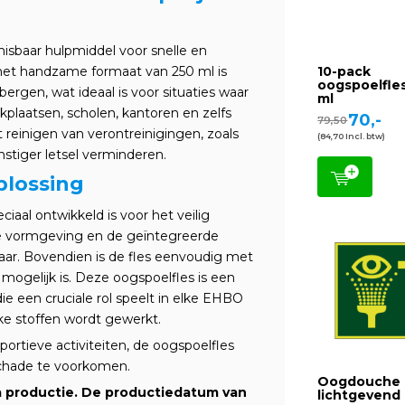
isbaar hulpmiddel voor snelle en
 het handzame formaat van 250 ml is
10-pack
oogspoelfle
rgen, wat ideaal is voor situaties waar
ml
kplaatsen, scholen, kantoren en zelfs
70,-
79,50
 reinigen van verontreinigingen, zoals
(84,70 Incl. btw)
nstiger letsel verminderen.
plossing
ciaal ontwikkeld is voor het veilig
e vormgeving en de geïntegreerde
laar. Bovendien is de fles eenvoudig met
mogelijk is. Deze oogspoelfles is een
ie een cruciale rol speelt in elke EHBO
ke stoffen wordt gewerkt.
ortieve activiteiten, de oogspoelfles
schade te voorkomen.
Oogdouche
na productie. De productiedatum van
lichtgevend