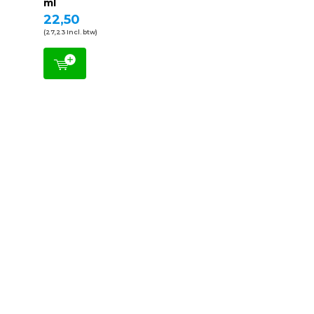
ml
22,50
(27,23 Incl. btw)