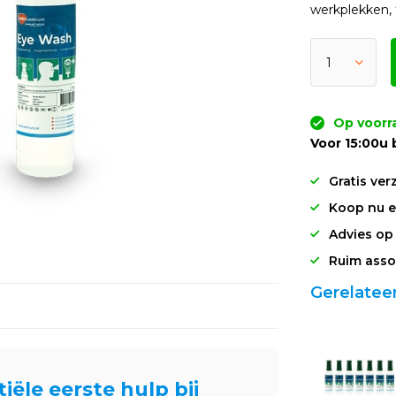
werkplekken, 
Op voorr
Voor 15:00u 
Gratis ver
Koop nu en
Advies op
Ruim asso
Gerelatee
iële eerste hulp bij