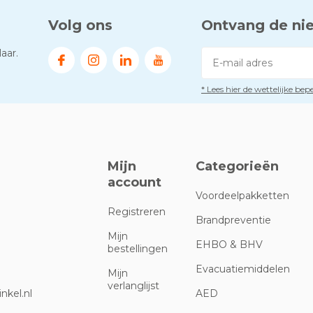
Volg ons
Ontvang de ni
aar.
* Lees hier de wettelijke be
Mijn
Categorieën
account
Voordeelpakketten
Registreren
Brandpreventie
Mijn
EHBO & BHV
bestellingen
Evacuatiemiddelen
Mijn
verlanglijst
nkel.nl
AED