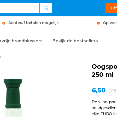
Off
Achteraf betalen mogelijk
Op wer
rvrije brandblussers
Bekijk de bestsellers
l
Oogspoe
250 ml
6,50
(7,8
Deze oogspoel
noodgevallen.
elke EHBO-kit