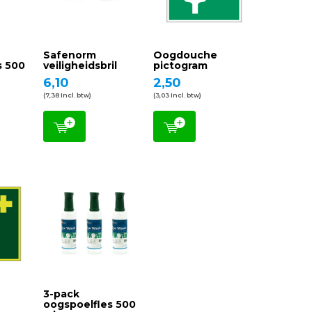
Safenorm
Oogdouche
s 500
veiligheidsbril
pictogram
6,10
2,50
(7,38 Incl. btw)
(3,03 Incl. btw)
3-pack
oogspoelfles 500