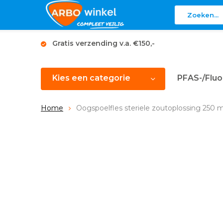
Gratis verzending v.a. €150,-
Kies een categorie
PFAS-/Fluo
Home
Oogspoelfles steriele zoutoplossing 250 m