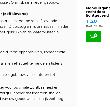
lusser. Onmisbaar in ieder gebouw.
Nooduitgan
rechtdoor
 (zelfklevend)
lichtgevend
nstructies met onze zelfklevende
11,20
ser. Dit pictogram is onmisbaar in ieder
(13,55 Incl. btw)
het gebruik van de waterblusser in
p diverse oppervlakken, zonder extra
snel en effectief te handelen tijdens
 in elk gebouw, van kantoren tot
ser voor optimale zichtbaarheid en
zorgt u ervoor dat iedereen snel en
id van uw gebouw aanzienlijk verhoogt.