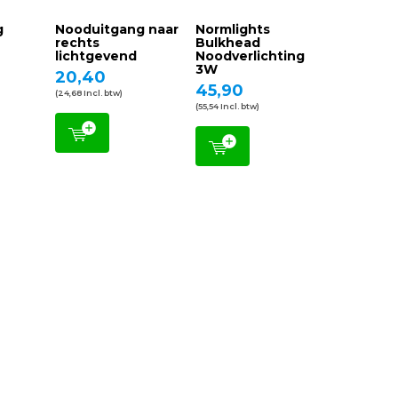
g
Nooduitgang naar
Normlights
rechts
Bulkhead
lichtgevend
Noodverlichting
3W
20,40
45,90
(24,68 Incl. btw)
(55,54 Incl. btw)