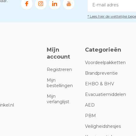
aar.
* Lees hier de wettelijke be
Mijn
Categorieën
account
Voordeelpakketten
Registreren
Brandpreventie
Mijn
EHBO & BHV
bestellingen
Evacuatiemiddelen
Mijn
verlanglijst
nkel.nl
AED
PBM
Veiligheidshesjes