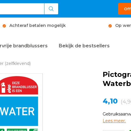
Off
Achteraf betalen mogelijk
Op wer
rvrije brandblussers
Bekijk de bestsellers
r (zelfklevend)
Pictog
Waterbl
4,10
(4,9
Gebruiksaanwi
Lees meer.