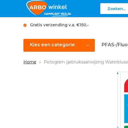
Gratis verzending v.a. €150,-
Kies een categorie
PFAS-/Fluo
Home
Pictogram gebruiksaanwijzing Waterblusse