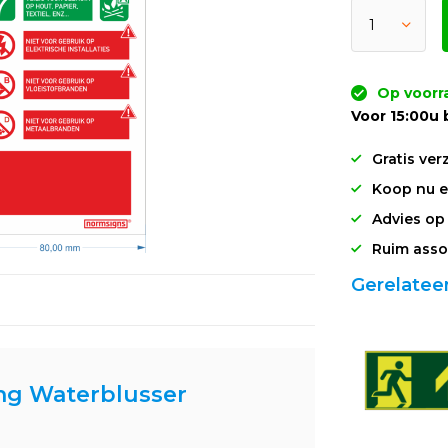
Op voorr
Voor 15:00u 
Gratis ver
Koop nu en
Advies op
Ruim asso
Gerelatee
ng Waterblusser