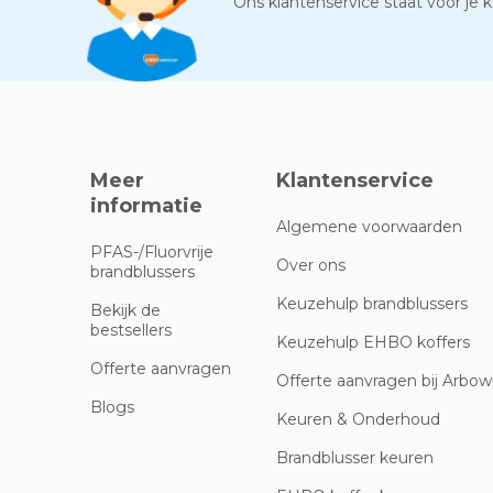
Ons klantenservice staat voor je kl
Meer
Klantenservice
informatie
Algemene voorwaarden
PFAS-/Fluorvrije
Over ons
brandblussers
Keuzehulp brandblussers
Bekijk de
bestsellers
Keuzehulp EHBO koffers
Offerte aanvragen
Offerte aanvragen bij Arbowi
Blogs
Keuren & Onderhoud
Brandblusser keuren