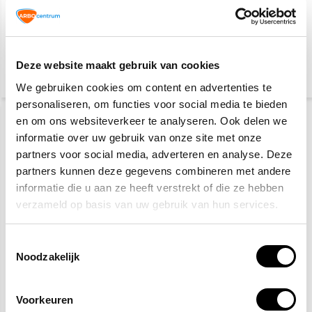
Plum QuickFix
Plum oogspoelfles
Pleisterdispenser PE -
500ml
Waterresistant
30,60
19,40
Deze website maakt gebruik van cookies
(33,35 Incl. btw)
(23,47 Incl. btw)
We gebruiken cookies om content en advertenties te
personaliseren, om functies voor social media te bieden
en om ons websiteverkeer te analyseren. Ook delen we
informatie over uw gebruik van onze site met onze
partners voor social media, adverteren en analyse. Deze
partners kunnen deze gegevens combineren met andere
informatie die u aan ze heeft verstrekt of die ze hebben
verzameld op basis van uw gebruik van hun services.
Plum navulling pleisters
EHBO-koffer horeca
textiel lang
HACCP
Toestemmingsselectie
Noodzakelijk
10,20
70,40
(11,12 Incl. btw)
(76,74 Incl. btw)
Voorkeuren