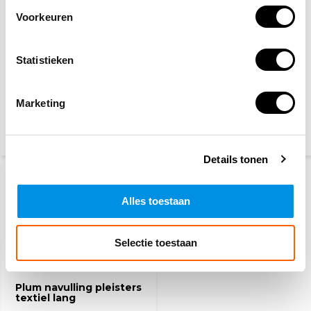
Voorkeuren
Statistieken
Schuimblusser 6 Liter
EHBO koffer A
Marketing
45,25
60,70
(54,75 Incl. btw)
(66,16 Incl. btw)
Details tonen
Alles toestaan
Selectie toestaan
Plum navulling pleisters
textiel lang