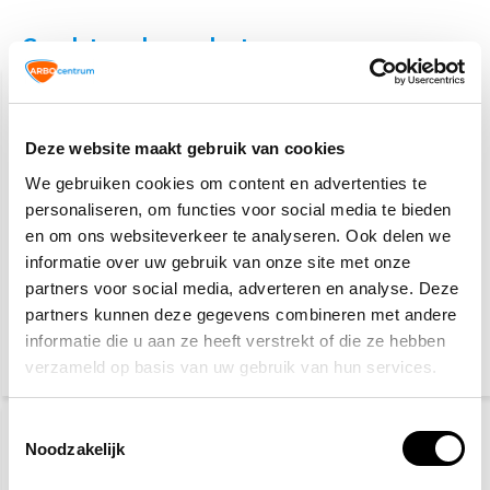
Gerelateerde producten
Deze website maakt gebruik van cookies
We gebruiken cookies om content en advertenties te
personaliseren, om functies voor social media te bieden
en om ons websiteverkeer te analyseren. Ook delen we
informatie over uw gebruik van onze site met onze
Plum oogspoelfles
Plum QuickFix
500ml
Pleisterdispenser PE -
partners voor social media, adverteren en analyse. Deze
Waterresistant
partners kunnen deze gegevens combineren met andere
informatie die u aan ze heeft verstrekt of die ze hebben
19,40
30,60
verzameld op basis van uw gebruik van hun services.
(23,47 Incl. btw)
(33,35 Incl. btw)
Toestemmingsselectie
Noodzakelijk