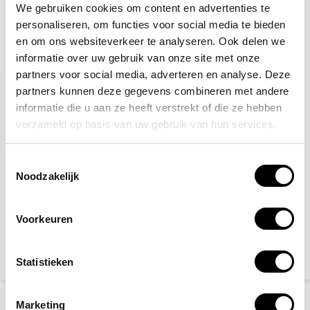
We gebruiken cookies om content en advertenties te
personaliseren, om functies voor social media te bieden
en om ons websiteverkeer te analyseren. Ook delen we
Gerelateerde producten
informatie over uw gebruik van onze site met onze
partners voor social media, adverteren en analyse. Deze
partners kunnen deze gegevens combineren met andere
informatie die u aan ze heeft verstrekt of die ze hebben
verzameld op basis van uw gebruik van hun services.
Toestemmingsselectie
Noodzakelijk
Veiligheidsschoenen S3
Gele hesjes 25-pack
Voorkeuren
27,50
89,95
115,-
Statistieken
(33,28 Incl. btw)
(108,84 Incl. btw)
Marketing