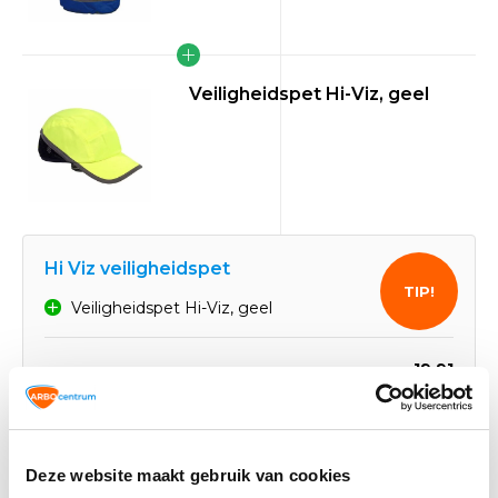
Veiligheidspet Hi-Viz, geel
Hi Viz veiligheidspet
TIP!
Veiligheidspet Hi-Viz, geel
19,91
Normaal:
4,28
Je bespaart:
(22% Korting)
Totaalbedrag:
15,63
Deze website maakt gebruik van cookies
Toevoegen aan winkelwagen