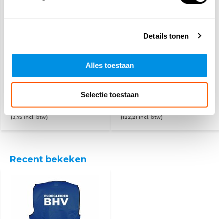
Details tonen
Alles toestaan
PSP
BHV hesje oranje - 25
werkhandschoenen
hesjes
Selectie toestaan
3,10
101,-
(3,75 Incl. btw)
(122,21 Incl. btw)
Recent bekeken