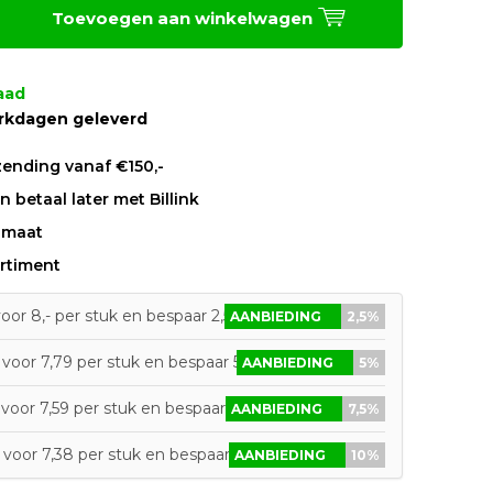
Toevoegen aan winkelwagen
aad
rkdagen geleverd
zending vanaf €150,-
 betaal later met Billink
 maat
rtiment
oor 8,- per stuk en bespaar 2,5%
AANBIEDING
2,5%
voor 7,79 per stuk en bespaar 5%
AANBIEDING
5%
voor 7,59 per stuk en bespaar 7,5%
AANBIEDING
7,5%
 voor 7,38 per stuk en bespaar 10%
AANBIEDING
10%