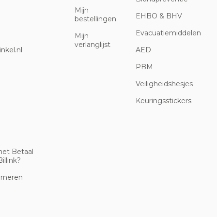
Mijn
EHBO & BHV
bestellingen
Evacuatiemiddelen
Mijn
verlanglijst
nkel.nl
AED
PBM
Veiligheidshesjes
Keuringsstickers
met Betaal
illink?
urneren