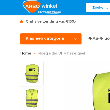
Gratis verzending v.a. €150,-
Kies een categorie
PFAS-/Fluo
Home
Ploegleider BHV hesje geel