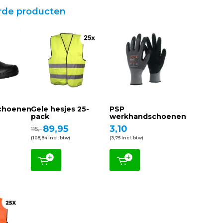
rde producten
schoenen
Gele hesjes 25-
PSP
pack
werkhandschoenen
89,95
3,10
115,-
(108,84 Incl. btw)
(3,75 Incl. btw)