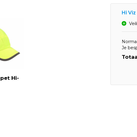
Hi Viz
Vei
Normaa
Je bes
Totaa
pet Hi-