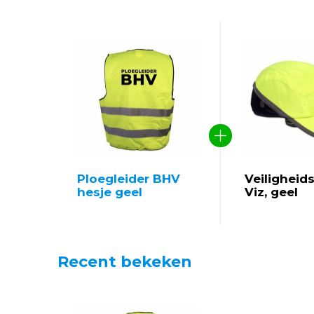
Ploegleider BHV
Veiligheids
hesje geel
Viz, geel
Recent bekeken