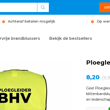
Off
Achteraf betalen mogelijk
Op wer
rvrije brandblussers
Bekijk de bestsellers
Ploegle
8,20
(9,
Geel Ploeglei
klittenbandsl
en leiderschap