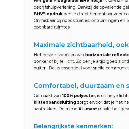
Het
gele Ploegleider BHV hesje
is speciaal 
bedrijfshulpverlening. Dankzij de opvallende gel
BHV"-opdruk
ben je direct herkenbaar voor co
Onmisbaar bij noodsituaties, ontruimingen en o
openbare ruimtes.
Maximale zichtbaarheid, ook 
Het hesje is voorzien van
horizontale reflec
donker of bij fel licht. Zo ben je altijd goed zi
buiten. Dat is essentieel voor snelle communicati
Comfortabel, duurzaam en s
Gemaakt van
100% polyester
, is dit hesje lic
klittenbandsluiting
zorgt ervoor dat je het he
aantrekken. De ruime
XL-maat
maakt het gesch
Belangrijkste kenmerken: