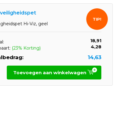
 veiligheidspet
TIP!
ligheidspet Hi-Viz, geel
18,91
l:
4,28
paart:
(23% Korting)
lbedrag:
14,63
Toevoegen aan winkelwagen