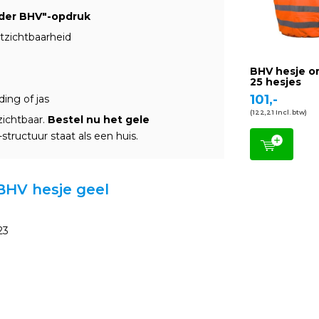
ider BHV"-opdruk
tzichtbaarheid
BHV hesje or
25 hesjes
101,-
ing of jas
(122,21 Incl. btw)
zichtbaar.
Bestel nu het gele
tructuur staat als een huis.
 BHV hesje geel
23