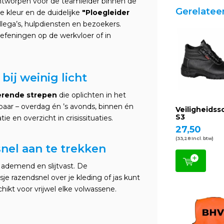
ontworpen voor de teamleider binnen de
Gerelatee
e kleur en de duidelijke
"Ploegleider
llega’s, hulpdiensten en bezoekers.
efeningen op de werkvloer of in
bij weinig licht
terende strepen
die oplichten in het
chtbaar – overdag én ’s avonds, binnen én
Veiligheids
S3
e en overzicht in crisissituaties.
27,50
(33,28 Incl. btw)
nel aan te trekken
ht, ademend en slijtvast. De
sje razendsnel over je kleding of jas kunt
ikt voor vrijwel elke volwassene.