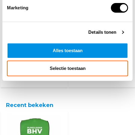
Marketing
Details tonen
Alles toestaan
PSP
BHV hesje oranje - 25
werkhandschoenen
hesjes
Selectie toestaan
3,10
101,-
(3,75 Incl. btw)
(122,21 Incl. btw)
Recent bekeken