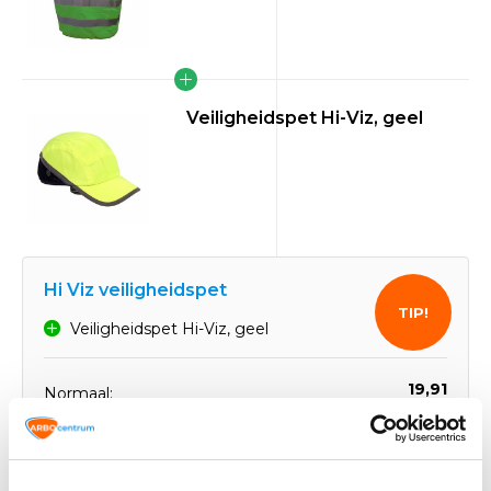
Veiligheidspet Hi-Viz, geel
Hi Viz veiligheidspet
TIP!
Veiligheidspet Hi-Viz, geel
19,91
Normaal:
4,28
Je bespaart:
(22% Korting)
Totaalbedrag:
15,63