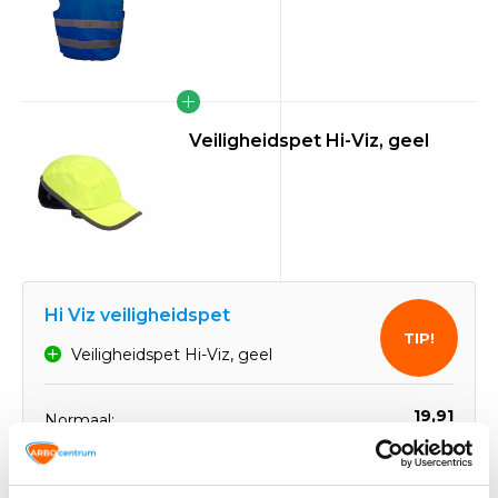
Veiligheidspet Hi-Viz, geel
Hi Viz veiligheidspet
TIP!
Veiligheidspet Hi-Viz, geel
19,91
Normaal:
4,28
Je bespaart:
(22% Korting)
Totaalbedrag:
15,63