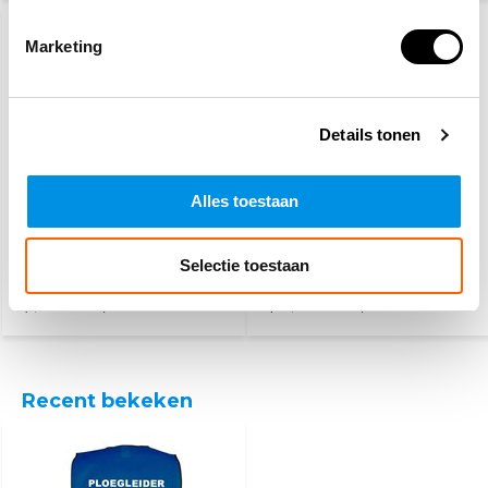
Marketing
Details tonen
Alles toestaan
PSP
Gele hesjes 25-pack
werkhandschoenen
Selectie toestaan
3,10
89,95
115,-
(3,75 Incl. btw)
(108,84 Incl. btw)
Recent bekeken