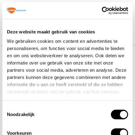
Plum navulling pleisters
Eerste hulp
HACCP lang
15,30
5,60
Deze website maakt gebruik van cookies
(16,68 Incl. btw)
(6,78 Incl. btw)
We gebruiken cookies om content en advertenties te
personaliseren, om functies voor social media te bieden
en om ons websiteverkeer te analyseren. Ook delen we
informatie over uw gebruik van onze site met onze
partners voor social media, adverteren en analyse. Deze
partners kunnen deze gegevens combineren met andere
informatie die u aan ze heeft verstrekt of die ze hebben
verzameld op basis van uw gebruik van hun services.
Plum QuickFix
BHV koffer HACCP
Pleisterdispenser PE -
Toestemmingsselectie
Waterresistant
Noodzakelijk
30,60
40,80
(33,35 Incl. btw)
(44,47 Incl. btw)
Voorkeuren