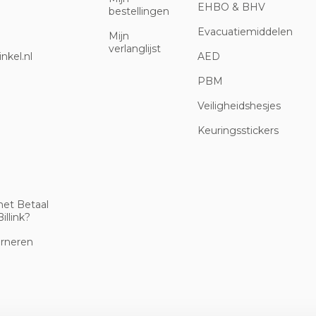
EHBO & BHV
bestellingen
Evacuatiemiddelen
Mijn
verlanglijst
nkel.nl
AED
PBM
Veiligheidshesjes
Keuringsstickers
met Betaal
illink?
urneren