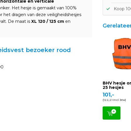
t
horizontale en verticale
donker. Het hesje is gemaakt van 100%
Koop 10
or het dragen van deze veiligheidshesjes
valt. De maat is
XL
120 / 125 cm
en
Gerelatee
heidsvest bezoeker rood
00
BHV hesje or
25 hesjes
101,-
(122,21 Incl. btw)