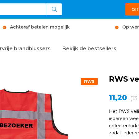
Off
Achteraf betalen mogelijk
Op wer
rvrije brandblussers
Bekijk de bestsellers
RWS vei
RWS
11,20
(13
Het RWS veili
iedereen weet
reflecterende
zodat iederee