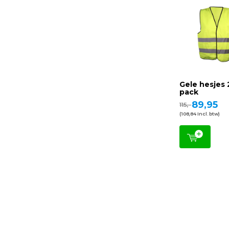
Gele hesjes 
pack
89,95
115,-
(108,84 Incl. btw)