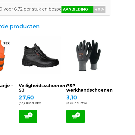
0 voor 6,72 per stuk en bespaar 40%
AANBIEDING
40%
rde producten
anje -
Veiligheidsschoenen
PSP
S3
werkhandschoenen
27,50
3,10
(33,28 Incl. btw)
(3,75 Incl. btw)