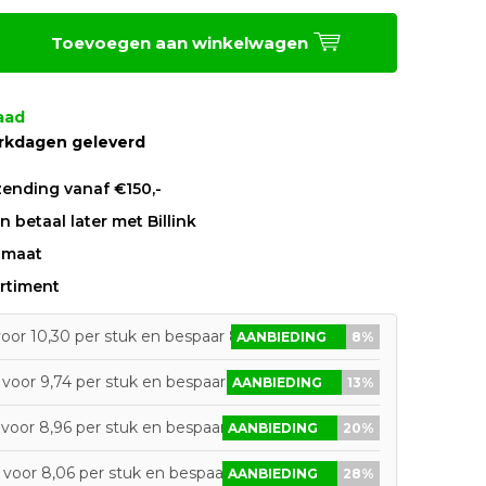
Toevoegen aan winkelwagen
aad
rkdagen geleverd
zending vanaf €150,-
 betaal later met Billink
 maat
rtiment
voor 10,30 per stuk en bespaar 8%
AANBIEDING
8%
voor 9,74 per stuk en bespaar 13%
AANBIEDING
13%
 voor 8,96 per stuk en bespaar 20%
AANBIEDING
20%
 voor 8,06 per stuk en bespaar 28%
AANBIEDING
28%