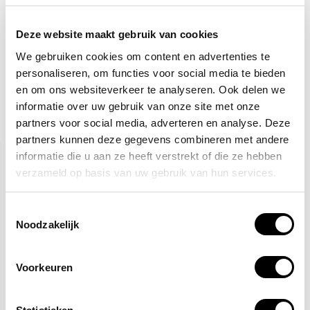
4,28
Je bespaart:
(20% Korting)
Totaalbedrag:
17,63
Deze website maakt gebruik van cookies
We gebruiken cookies om content en advertenties te
Toevoegen aan winkelwagen
personaliseren, om functies voor social media te bieden
en om ons websiteverkeer te analyseren. Ook delen we
informatie over uw gebruik van onze site met onze
partners voor social media, adverteren en analyse. Deze
Gerelateerde producten
partners kunnen deze gegevens combineren met andere
informatie die u aan ze heeft verstrekt of die ze hebben
verzameld op basis van uw gebruik van hun services.
Toestemmingsselectie
Noodzakelijk
Veiligheidsschoenen S3
Gele hesjes 25-pack
Voorkeuren