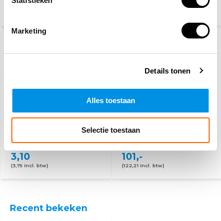
Statistieken
27,50
89,95
115,-
(33,28 Incl. btw)
(108,84 Incl. btw)
Marketing
Details tonen
Alles toestaan
PSP
BHV hesje oranje - 25
werkhandschoenen
hesjes
Selectie toestaan
3,10
101,-
(3,75 Incl. btw)
(122,21 Incl. btw)
Recent bekeken