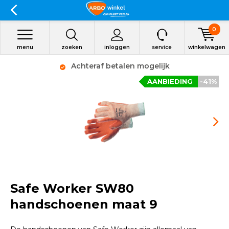
0
menu
zoeken
inloggen
service
winkelwagen
Achteraf betalen mogelijk
AANBIEDING
-41%
Safe Worker SW80
handschoenen maat 9