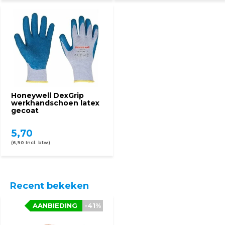
Honeywell DexGrip
werkhandschoen latex
gecoat
5,70
(6,90 Incl. btw)
Recent bekeken
AANBIEDING
-41%