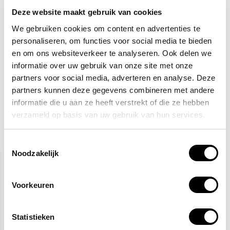
Veiligheidshesje geel
Deze website maakt gebruik van cookies
We gebruiken cookies om content en advertenties te
8,53
Normaal:
personaliseren, om functies voor social media te bieden
1,38
Je bespaart:
(16% Korting)
en om ons websiteverkeer te analyseren. Ook delen we
Totaalbedrag:
7,15
informatie over uw gebruik van onze site met onze
partners voor social media, adverteren en analyse. Deze
Toevoegen aan winkelwagen
partners kunnen deze gegevens combineren met andere
informatie die u aan ze heeft verstrekt of die ze hebben
verzameld op basis van uw gebruik van hun services.
Gerelateerde producten
Toestemmingsselectie
Noodzakelijk
Voorkeuren
Statistieken