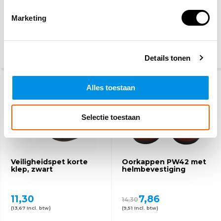
RWS hesje geel
Veiligheidsschoenen S3
Marketing
5,10
27,50
(6,17 Incl. btw)
(33,28 Incl. btw)
Details tonen
Alles toestaan
Selectie toestaan
Veiligheidspet korte
Oorkappen PW42 met
klep, zwart
helmbevestiging
11,30
7,86
14,30
(13,67 Incl. btw)
(9,51 Incl. btw)