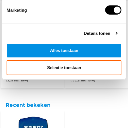
Marketing
Details tonen
Alles toestaan
PSP
BHV hesje oranje - 25
werkhandschoenen
hesjes
Selectie toestaan
3,10
101,-
(3,75 Incl. btw)
(122,21 Incl. btw)
Recent bekeken