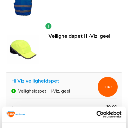
Veiligheidspet Hi-Viz, geel
Hi Viz veiligheidspet
TIP!
Veiligheidspet Hi-Viz, geel
19,91
Normaal:
4,28
Je bespaart:
(22% Korting)
Totaalbedrag:
15,63