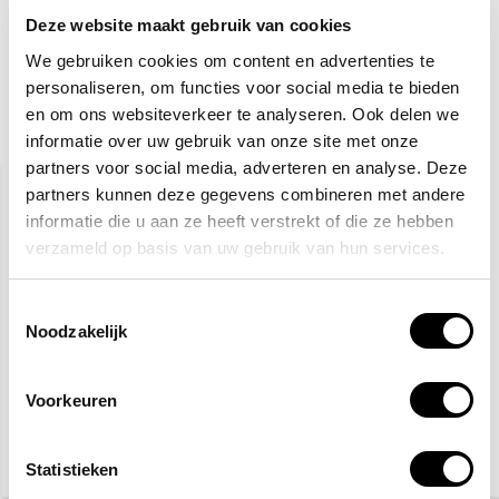
Deze website maakt gebruik van cookies
Toevoegen aan winkelwagen
We gebruiken cookies om content en advertenties te
personaliseren, om functies voor social media te bieden
en om ons websiteverkeer te analyseren. Ook delen we
Gerelateerde producten
informatie over uw gebruik van onze site met onze
partners voor social media, adverteren en analyse. Deze
partners kunnen deze gegevens combineren met andere
informatie die u aan ze heeft verstrekt of die ze hebben
verzameld op basis van uw gebruik van hun services.
Toestemmingsselectie
Noodzakelijk
Veiligheidsschoenen S3
Gele hesjes 25-pack
Voorkeuren
27,50
89,95
115,-
Statistieken
(33,28 Incl. btw)
(108,84 Incl. btw)