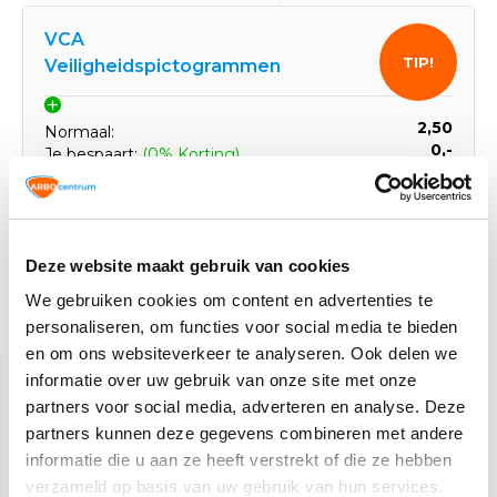
VCA
TIP!
Veiligheidspictogrammen
2,50
Normaal:
0,-
Je bespaart:
(0% Korting)
Totaalbedrag:
2,50
Tijdelijk uitverkocht
Deze website maakt gebruik van cookies
We gebruiken cookies om content en advertenties te
Gerelateerde producten
personaliseren, om functies voor social media te bieden
en om ons websiteverkeer te analyseren. Ook delen we
informatie over uw gebruik van onze site met onze
partners voor social media, adverteren en analyse. Deze
partners kunnen deze gegevens combineren met andere
informatie die u aan ze heeft verstrekt of die ze hebben
verzameld op basis van uw gebruik van hun services.