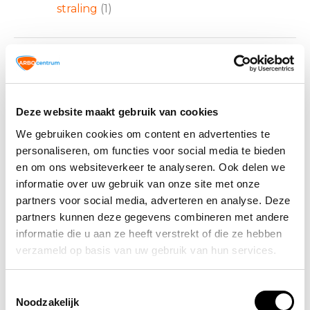
straling
(1)
nooduitgang naar
ontvlambare
rechts boven
(1)
stoffen
(1)
Deze website maakt gebruik van cookies
We gebruiken cookies om content en advertenties te
oogdouche
(1)
oogspoeling
(1)
personaliseren, om functies voor social media te bieden
en om ons websiteverkeer te analyseren. Ook delen we
informatie over uw gebruik van onze site met onze
physio control
physio control
partners voor social media, adverteren en analyse. Deze
lifepak cr2 batterij
lifepak elektroden
partners kunnen deze gegevens combineren met andere
informatie die u aan ze heeft verstrekt of die ze hebben
(1)
kind
(1)
verzameld op basis van uw gebruik van hun services.
Toestemmingsselectie
pictogrammen
(16)
snel bewegend
Noodzakelijk