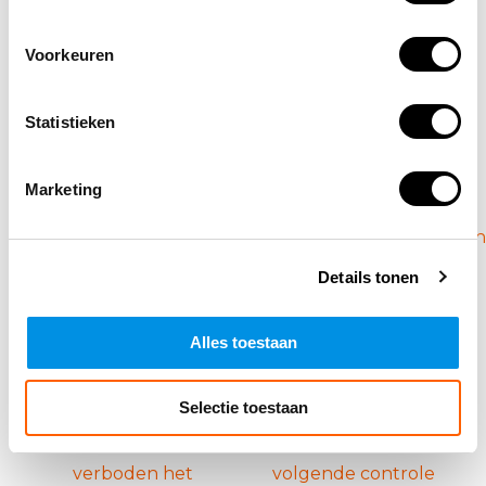
werkstuk in de
buigbank
(1)
Voorkeuren
sterk magnetisch
tegenaan leunen
Statistieken
veld
(1)
verboden
(1)
Marketing
vca stickers
(1)
veiligheidshandschoenen
(1)
Details tonen
Alles toestaan
veiligheidshandschoenen
veiligheidshanschoenen
verplicht
(1)
verplicht
(1)
Selectie toestaan
verboden het
volgende controle