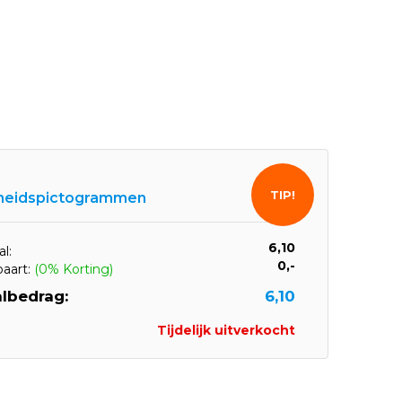
TIP!
gheidspictogrammen
6,10
l:
0,-
paart:
(0% Korting)
lbedrag:
6,10
Tijdelijk uitverkocht