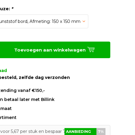
euze:
*
Toevoegen aan winkelwagen
aad
besteld, zelfde dag verzonden
zending vanaf €150,-
 betaal later met Billink
 maat
rtiment
voor 5,67 per stuk en bespaar 7%
AANBIEDING
7%