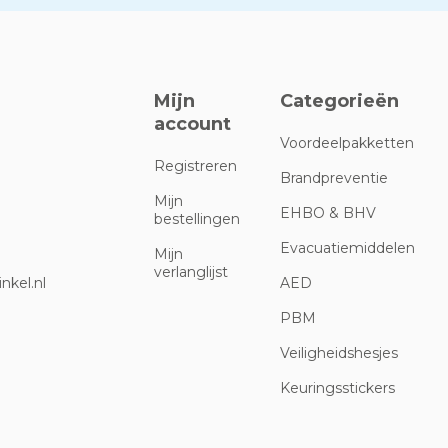
Mijn
Categorieën
account
Voordeelpakketten
Registreren
Brandpreventie
Mijn
EHBO & BHV
bestellingen
Evacuatiemiddelen
Mijn
verlanglijst
nkel.nl
AED
PBM
Veiligheidshesjes
Keuringsstickers