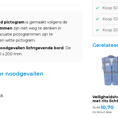
Koop 50 
Koop 100
nd pictogram
is gemaakt volgens de
am
men
zijn niet weg te denken in
Koop 20
acuatie pictogrammen zijn te
n witte pictogram.
Gerelatee
noodgevallen lichtgevende
bord
. De
00 x 200 mm.
oor noodgevallen
38
Veiligheidsh
met rits lic
10,70
12,95
(12,95 Incl. btw)