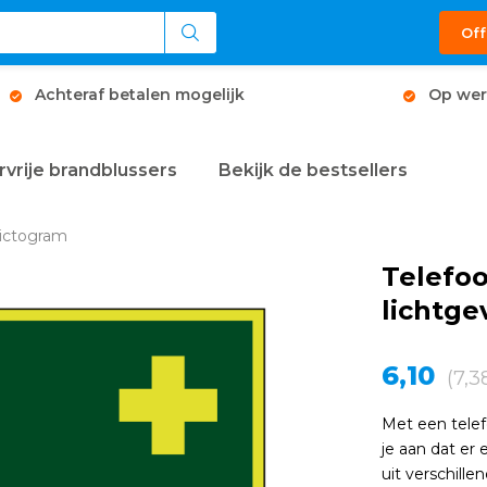
Off
Achteraf betalen mogelijk
Op wer
rvrije brandblussers
Bekijk de bestsellers
pictogram
Telefo
lichtg
6,10
(7,3
Met een tele
je aan dat er
uit verschill