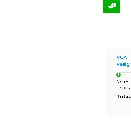
VCA
Veili
Normaa
Je bes
Totaa