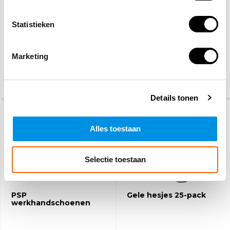
Statistieken
BHV hesje oranje - 25
Veiligheidsschoenen S3
hesjes
Marketing
101,-
27,50
(122,21 Incl. btw)
(33,28 Incl. btw)
Details tonen
Alles toestaan
Selectie toestaan
PSP
Gele hesjes 25-pack
werkhandschoenen