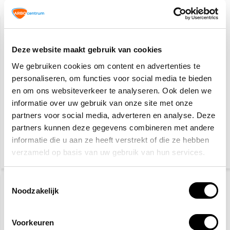
Gerelateerde producten
Deze website maakt gebruik van cookies
We gebruiken cookies om content en advertenties te
personaliseren, om functies voor social media te bieden
en om ons websiteverkeer te analyseren. Ook delen we
informatie over uw gebruik van onze site met onze
Safenorm
Werkhandschoenen
veiligheidsbril
basic
partners voor social media, adverteren en analyse. Deze
partners kunnen deze gegevens combineren met andere
informatie die u aan ze heeft verstrekt of die ze hebben
6,10
2,-
3,25
verzameld op basis van uw gebruik van hun services.
(7,38 Incl. btw)
(2,42 Incl. btw)
Toestemmingsselectie
Noodzakelijk
Voorkeuren